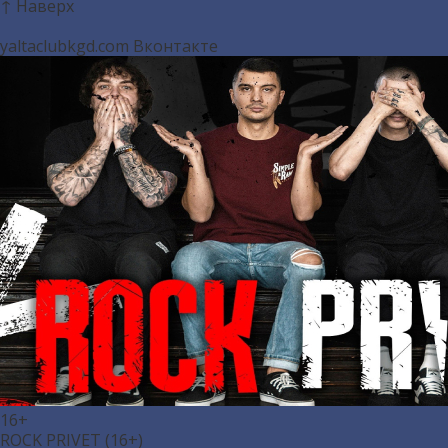
↑ Наверх
yaltaclubkgd.com
Вконтакте
16+
ROCK PRIVET (16+)