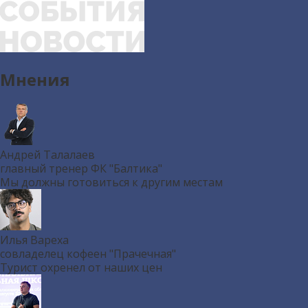
Мнения
Андрей Талалаев
главный тренер ФК "Балтика"
Мы должны готовиться к другим местам
Илья Вареха
совладелец кофеен "Прачечная"
Турист охренел от наших цен