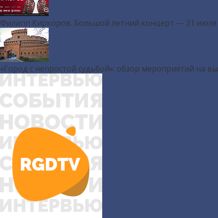
Филипп Киркоров. Большой летний концерт — 31 июля
«Город с непростой судьбой»: обзор мероприятий на в