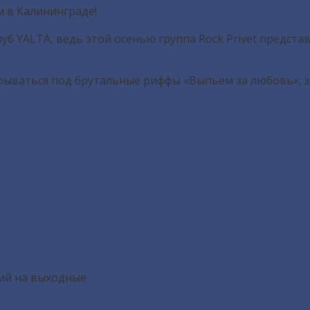
м в Калининграде!
 YALTA, ведь этой осенью группа Rock Privet предста
трываться под брутальные риффы «Выпьем за любовь»; з
ий на выходные