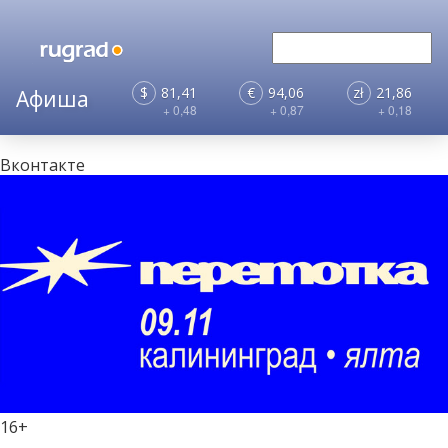
$
81,41
€
94,06
zł
21,86
+ 0,48
+ 0,87
+ 0,18
Вконтакте
16+