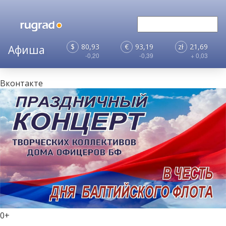
$
80,93
€
93,19
zł
21,69
-0,20
-0,39
+ 0,03
Вконтакте
0+