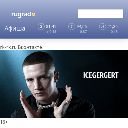
$
81,41
€
94,06
zł
21,86
+ 0,48
+ 0,87
+ 0,18
rk-rk.ru
Вконтакте
16+