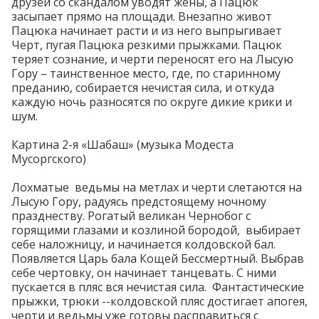
друзей со скандалом уводят жены, а Пацюк
засыпает прямо на площади. Внезапно живот
Пацюка начинает расти и из него выпрыгивает
Черт, пугая Пацюка резкими прыжками. Пацюк
теряет сознание, и черти переносят его на Лысую
Гору – таинственное место, где, по старинному
преданию, собирается нечистая сила, и откуда
каждую ночь разносятся по округе дикие крики и
шум.
Картина 2-я «Шабаш» (музыка Модеста
Мусоргского)
Лохматые ведьмы на метлах и черти слетаются на
Лысую Гору, радуясь предстоящему ночному
празднеству. Рогатый великан Чернобог с
горящими глазами и козлиной бородой, выбирает
себе наложницу, и начинается колдовской бал.
Появляется Царь бала Кощей Бессмертный. Выбрав
себе чертовку, он начинает танцевать. С ними
пускается в пляс вся нечистая сила. Фантастические
прыжки, трюки --колдовской пляс достигает апогея,
черти и ведьмы уже готовы расправиться с