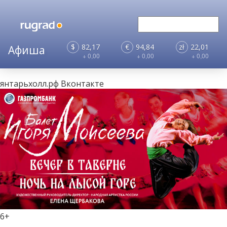
$
82,17
€
94,84
zł
22,01
+ 0,00
+ 0,00
+ 0,00
янтарьхолл.рф
Вконтакте
6+