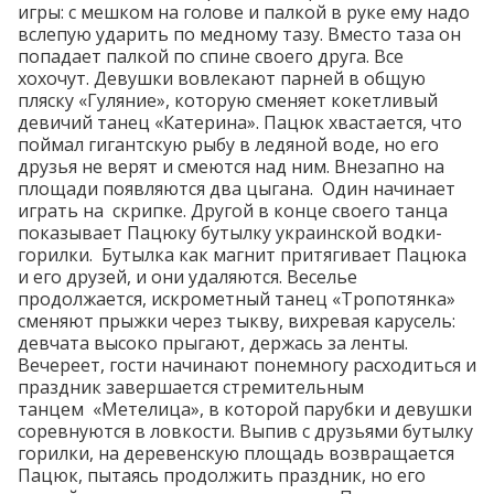
игры: с мешком на голове и палкой в руке ему надо
вслепую ударить по медному тазу. Вместо таза он
попадает палкой по спине своего друга. Все
хохочут. Девушки вовлекают парней в общую
пляску «Гуляние», которую сменяет кокетливый
девичий танец «Катерина». Пацюк хвастается, что
поймал гигантскую рыбу в ледяной воде, но его
друзья не верят и смеются над ним. Внезапно на
площади появляются два цыгана. Один начинает
играть на скрипке. Другой в конце своего танца
показывает Пацюку бутылку украинской водки-
горилки. Бутылка как магнит притягивает Пацюка
и его друзей, и они удаляются. Веселье
продолжается, искрометный танец «Тропотянка»
сменяют прыжки через тыкву, вихревая карусель:
девчата высоко прыгают, держась за ленты.
Вечереет, гости начинают понемногу расходиться и
праздник завершается стремительным
танцем «Метелица», в которой парубки и девушки
соревнуются в ловкости. Выпив с друзьями бутылку
горилки, на деревенскую площадь возвращается
Пацюк, пытаясь продолжить праздник, но его