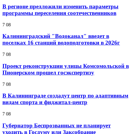
В регионе предложили изменить параметры
программы переселения соотечественников
7 08
Калининградский "Водоканал" введет в
поселках 16 станций водоподготовки в 2026г
7 08
Проект реконструкции улицы Комсомольской в
Пионерском прошел госэкспертизу
7 08
В Калининграде создадут центр по адаптивным
видам спорта и фиджитал-центр
7 08
Губернатор Беспрозванных не планирует
уходить в Госдуму или Заксобрание