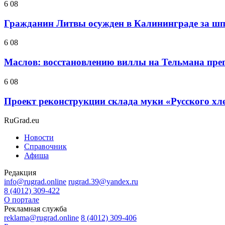
6 08
Гражданин Литвы осужден в Калининграде за ш
6 08
Маслов: восстановлению виллы на Тельмана препя
6 08
Проект реконструкции склада муки «Русского хл
RuGrad.eu
Новости
Справочник
Афиша
Редакция
info@rugrad.online
rugrad.39@yandex.ru
8 (4012) 309-422
О портале
Рекламная служба
reklama@rugrad.online
8 (4012) 309-406