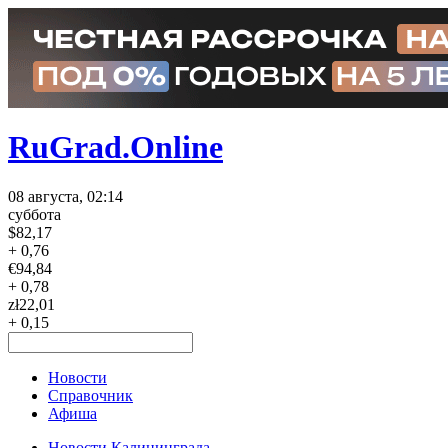
RuGrad.Online
08 августа, 02:14
суббота
$
82,17
+ 0,76
€
94,84
+ 0,78
zł
22,01
+ 0,15
Новости
Справочник
Афиша
Новости Калининграда