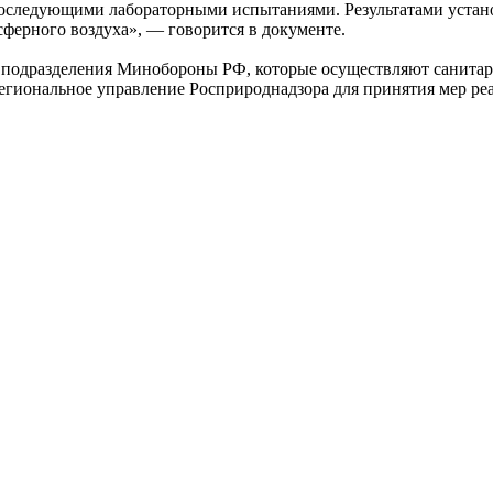
 с последующими лабораторными испытаниями. Результатами ус
осферного воздуха», — говорится в документе.
 подразделения Минобороны РФ, которые осуществляют санитарн
егиональное управление Росприроднадзора для принятия мер ре