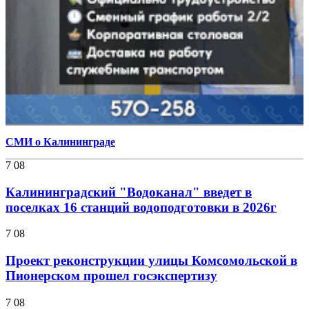
СМИ о Калининграде
7 08
Калининградский "Водоканал" введет в
поселках 16 станций водоподготовки в 2026г
7 08
Проект реконструкции улицы Комсомольской в
Пионерском прошел госэкспертизу
7 08