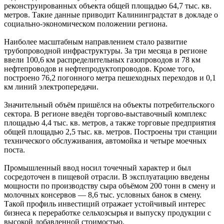
реконструированных объекта общей площадью 64,7 тыс. кв.
метров. Такие данные приводит Калининградстат в докладе о
социально-экономическом положении региона.
Наиболее масштабным направлением стало развитие
трубопроводной инфраструктуры. За три месяца в регионе
ввели 100,6 км распределительных газопроводов и 78 км
нефтепроводов и нефтепродуктопроводов. Кроме того,
построено 76,2 погонного метра пешеходных переходов и 0,1
км линий электропередачи.
Значительный объём пришёлся на объекты потребительского
сектора. В регионе введён торгово-выставочный комплекс
площадью 4,4 тыс. кв. метров, а также торговые предприятия
общей площадью 2,5 тыс. кв. метров. Построены три станции
технического обслуживания, автомойка и четыре моечных
поста.
Промышленный ввод носил точечный характер и был
сосредоточен в пищевой отрасли. В эксплуатацию введены
мощности по производству сыра объёмом 200 тонн в смену и
молочных консервов — 8,6 тыс. условных банок в смену.
Такой профиль инвестиций отражает устойчивый интерес
бизнеса к переработке сельхозсырья и выпуску продукции с
высокой добавленной стоимостью.