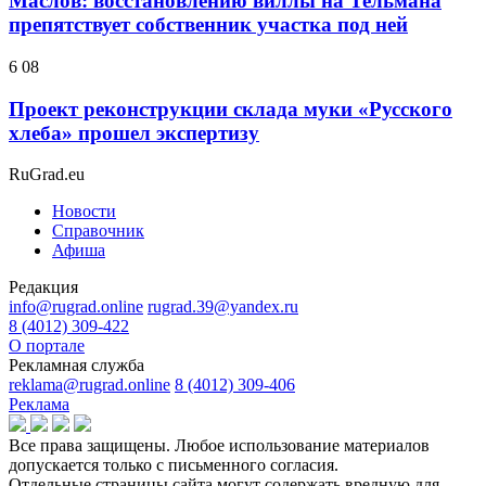
Маслов: восстановлению виллы на Тельмана
препятствует собственник участка под ней
6 08
Проект реконструкции склада муки «Русского
хлеба» прошел экспертизу
RuGrad.eu
Новости
Справочник
Афиша
Редакция
info@rugrad.online
rugrad.39@yandex.ru
8 (4012) 309-422
О портале
Рекламная служба
reklama@rugrad.online
8 (4012) 309-406
Реклама
Все права защищены. Любое использование материалов
допускается только с письменного согласия.
Отдельные страницы сайта могут содержать вредную для