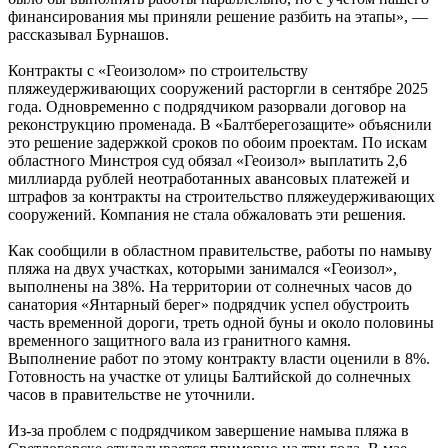
финансирования мы приняли решение разбить на этапы», —
рассказывал Бурнашов.
Контракты с «Геоизолом» по строительству
пляжеудерживающих сооружений расторгли в сентябре 2025
года. Одновременно с подрядчиком разорвали договор на
реконструкцию променада. В «Балтберегозащите» объяснили
это решение задержкой сроков по обоим проектам. По искам
областного Минстроя суд обязал «Геоизол» выплатить 2,6
миллиарда рублей неотработанных авансовых платежей и
штрафов за контракты на строительство пляжеудерживающих
сооружений. Компания не стала обжаловать эти решения.
Как сообщили в областном правительстве, работы по намыву
пляжа на двух участках, которыми занимался «Геоизол»,
выполнены на 38%. На территории от солнечных часов до
санатория «Янтарный берег» подрядчик успел обустроить
часть временной дороги, треть одной буны и около половины
временного защитного вала из гранитного камня.
Выполнение работ по этому контракту власти оценили в 8%.
Готовность на участке от улицы Балтийской до солнечных
часов в правительстве не уточнили.
Из-за проблем с подрядчиком завершение намыва пляжа в