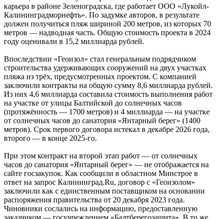
карьера в районе Зеленоградска, где работает ООО «Лукойл-
Калининградморнефть». По задумке авторов, в результате
должен получиться пляж шириной 200 метров, из которых 70
метров — надводная часть. Общую стоимость проекта в 2024
году оценивали в 15,2 миллиарда рублей.
Впоследствии «Геоизол» стал генеральным подрядчиком
строительства удерживающих сооружений на двух участках
пляжа из трёх, предусмотренных проектом. С компанией
заключили контракты на общую сумму 8,6 миллиарда рублей.
Из них 4,6 миллиарда составила стоимость выполнения работ
на участке от улицы Балтийской до солнечных часов
(протяжённость — 1700 метров) и 4 миллиарда — на участке
от солнечных часов до санатория «Янтарный берег» (1400
метров). Срок первого договора истекал в декабре 2026 года,
второго — в конце 2025-го.
При этом контракт на второй этап работ — от солнечных
часов до санатория «Янтарный берег» — не отображается на
сайте госзакупок. Как сообщили в областном Минстрое в
ответ на запрос Калининград.Ru, договор с «Геоизолом»
заключили как с единственным поставщиком на основании
распоряжения правительства от 20 декабря 2023 года.
Чиновники сослались на информацию, предоставленную
заказчиком — госучреждением «Балтберегозащита». В то же