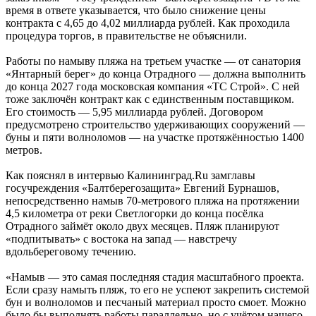
время в ответе указывается, что было снижение цены
контракта с 4,65 до 4,02 миллиарда рублей. Как проходила
процедура торгов, в правительстве не объяснили.
Работы по намыву пляжа на третьем участке — от санатория
«Янтарный берег» до конца Отрадного — должна выполнить
до конца 2027 года московская компания «ТС Строй». С ней
тоже заключён контракт как с единственным поставщиком.
Его стоимость — 5,95 миллиарда рублей. Договором
предусмотрено строительство удерживающих сооружений —
буны и пяти волноломов — на участке протяжённостью 1400
метров.
Как пояснял в интервью Калининград.Ru замглавы
госучреждения «Балтберегозащита» Евгений Бурнашов,
непосредственно намыв 70-метрового пляжа на протяжении
4,5 километра от реки Светлогорки до конца посёлка
Отрадного займёт около двух месяцев. Пляж планируют
«подпитывать» с востока на запад — навстречу
вдольбереговому течению.
«Намыв — это самая последняя стадия масштабного проекта.
Если сразу намыть пляж, то его не успеют закрепить системой
бун и волноломов и песчаный материал просто смоет. Можно
было бы выполнять работы параллельно, но с учётом нашего