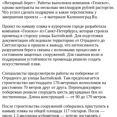
«Янтарный берег». Работы выполняла компания «Геоизол»,
однако контракты на несколько миллиардов рублей расторгли.
Что успел сделать подрядчик и какие перспективы у
завершения проекта — в материале Калининград.Ru.
Проект по намыву пляжа в курортном городе разработала
компания «Геоизол» из Санкт-Петербурга, которая строила
променад в сторону улицы Балтийской. Для подготовки
документации обследовали территорию от Отрадного до
Светлогорска и пришли к выводу, что интенсивность
разрушения берега связана с волновыми процессами и
состоянием защитных сооружений. Для гашения волн и
поддержания устойчивости променада решили создать
искусственный пляж.
Специалисты предусмотрели работы на побережье от
Отрадного до улицы Балтийской. Там предполагается
строительство шестнадцати 170-метровых волноломов на
расстоянии 70 метров друг от друга. Перпендикулярно
побережью решили соорудить шесть двухрядных бун из
лиственницы. Длина конструкций — от 90 до 170 метров.
После строительства сооружений собирались приступить к
намыву пляжа на общей площади 117 гектаров. Песок —
около 1,3 миллиона кубометров — хотели доставлять с