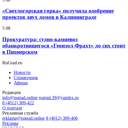
«Светлогорская горка» получила одобрение
проектов двух домов в Калининграде
5 08
Прокуратура: судно-камневоз
обанкротившегося «Геоизол-Фрахт» до сих стоит
в Пионерском
RuGrad.eu
Новости
Справочник
Афиша
Редакция
info@rugrad.online
rugrad.39@yandex.ru
8 (4012) 309-422
О портале
Рекламная служба
reklama@rugrad.online
8 (4012) 309-406
Реклама