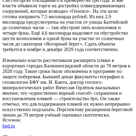
Светлогорске откладывается примерно на три года. В мае
власти объявили торги на достройку пляжеудерживающих
сооружений, которые возводил «Геоизол». На эти цели
готовы направить 7,5 миллиарда рублей. Из них 2,9
миллиарда предусмотрены на участок от улицы Балтийской
до солнечных часов — там обустроят пять волноломов и
четыре буны. Ещё 4,6 миллиарда выделяют на обустройство
шести волноломов и одной буны на участке от солнечных
часов до санатория «Янтарный берег». Сдать объекты
требуется в ноябре и декабре 2029 года соответственно.
Изначально власти рассчитывали расширить пляжи в
курортных городах Калининградской области до 70 метров к
2020 году. Такие сроки были обозначены в программе по
защите побережья. Бывший декан факультета географии и
геоэкологии БФУ им. И. Канта, доктор геолого-
минералогических работ Вячеслав Орлёнок высказывал
мнение, что «единственно верный способ» сохранения и
восстановления пляжей — строительство бун. Он также
отмечал, что для поддержания пляжей их нужно непрерывно
искусственно подсыпать. Перспективу расширения береговой
линии до 70 метров учёный оценивал скептически.
Источник
kgd.ru