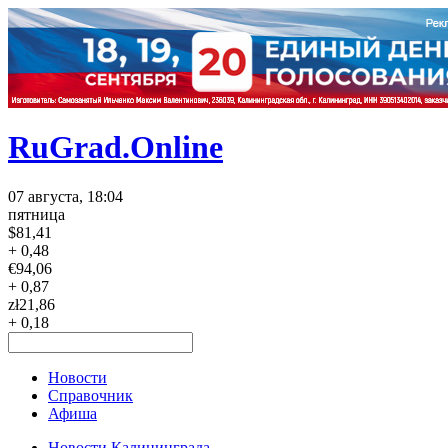
RuGrad.Online
07 августа, 18:04
пятница
$
81,41
+ 0,48
€
94,06
+ 0,87
zł
21,86
+ 0,18
Новости
Справочник
Афиша
Новости Калининграда