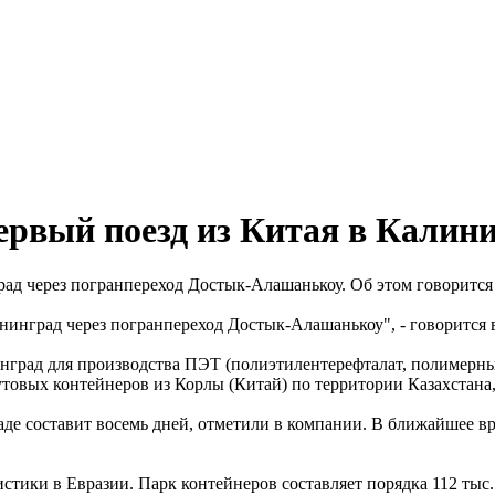
ервый поезд из Китая в Калин
рад через погранпереход Достык-Алашанькоу. Об этом говорится
ининград через погранпереход Достык-Алашанькоу", - говорится 
нград для производства ПЭТ (полиэтилентерефталат, полимерны
товых контейнеров из Корлы (Китай) по территории Казахстана,
аде составит восемь дней, отметили в компании. В ближайшее в
стики в Евразии. Парк контейнеров составляет порядка 112 тыс