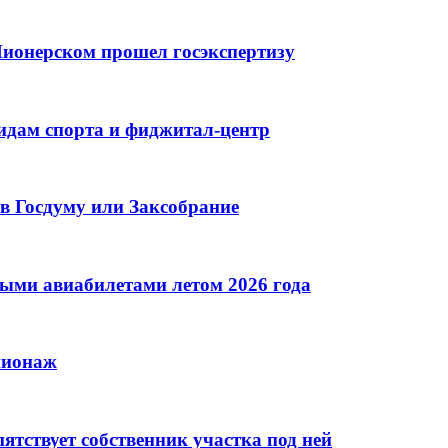
ионерском прошел госэкспертизу
идам спорта и фиджитал-центр
в Госдуму или Заксобрание
ными авиабилетами летом 2026 года
пионаж
тствует собственник участка под ней