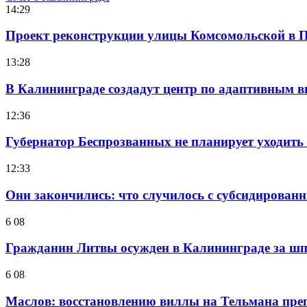
14:29
Проект реконструкции улицы Комсомольской в П
13:28
В Калининграде создадут центр по адаптивным в
12:36
Губернатор Беспрозванных не планирует уходить 
12:33
Они закончились: что случилось с субсидирован
6 08
Гражданин Литвы осужден в Калининграде за ш
6 08
Маслов: восстановлению виллы на Тельмана препя