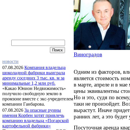
Виноградов
новости
07.08.2026
Компания владельца
Одним из факторов, в
шоколадной фабрики выиграла
является стоимость ном
аренду соседних 3 тыс. кв. м за
минимальные 1,2 млн руб.
в марте, апреле и в мае
«Какао Юнион Недвижимость»
цены эквивалентны стои
получило свободную землю в
Но и это, судя по всему
промзоне вместе с экс-учредителем
таки не произойдет. Во
компании Ганбарова.
вырастут. Иначе придет
07.08.2026
За опасные руины
имения Корбен хотят привлечь
ранних лет, а это будет
компанию владельца «Погарской
картофельной фабрики»
Посуточная аренда ква