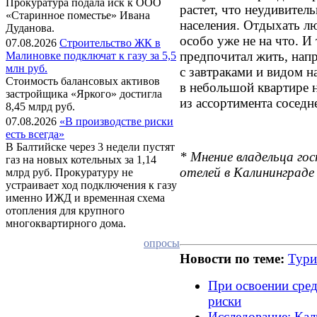
Прокуратура подала иск к ООО
растет, что неудивител
«Старинное поместье» Ивана
населения. Отдыхать л
Дуданова.
особо уже не на что. И 
07.08.2026
Строительство ЖК в
предпочитал жить, напр
Малиновке подключат к газу за 5,5
млн руб.
с завтраками и видом на
Стоимость балансовых активов
в небольшой квартире н
застройщика «Яркого» достигла
из ассортимента соседн
8,45 млрд руб.
07.08.2026
«В производстве риски
есть всегда»
В Балтийске через 3 недели пустят
* Мнение владельца го
газ на новых котельных за 1,14
отелей в Калининград
млрд руб. Прокуратуру не
устраивает ход подключения к газу
именно ИЖД и временная схема
отопления для крупного
многоквартирного дома.
опросы
Новости по теме:
Тури
При освоении сре
риски
Исследование: Кал