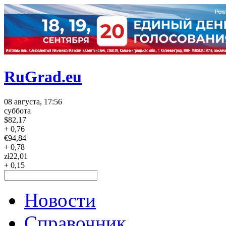
RuGrad.eu
08 августа, 17:56
суббота
$
82,17
+ 0,76
€
94,84
+ 0,78
zł
22,01
+ 0,15
Новости
Справочник