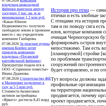
07.08.2026
Компания
владельца шоколадной
фабрики выиграла аренду
История про птиц
— самая
соседних 3 тыс. кв. м за
птички и есть злобные зас
минимальные 1,2 млн руб.
С птицами эта история пр
«Какао Юнион
там и по поводу сига есть
Недвижимость» получило
свободную землю в промзоне
илов, которые компания с
вместе с экс-учредителем
очищая Черногорскую бух
компании Ганбарова.
формировать остров внут
07.08.2026
За опасные руины
непостижимо. Там есть в
имения Корбен хотят
привлечь компанию
[планируемой] стройке [к
владельца «Погарской
по проблемам транспортн
картофельной фабрики»
сооружений построенного
Прокуратура подала иск к
будет отправлено, и по о
ООО «Старинное поместье»
Ивана Дуданова.
Тут вопросы должны зада
07.08.2026
Строительство ЖК
в Малиновке подключат к
профильные организации 
газу за 5,5 млн руб.
на территории националь
Стоимость балансовых
продвигается, почему орг
активов застройщика
«Яркого» достигла 8,45 млрд
проект продвигается, поч
руб.