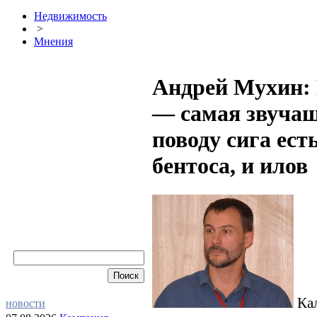
Недвижимость
>
Мнения
Андрей Мухин: 
— самая звучащ
поводу сига ест
бентоса, и илов
Ка
новости