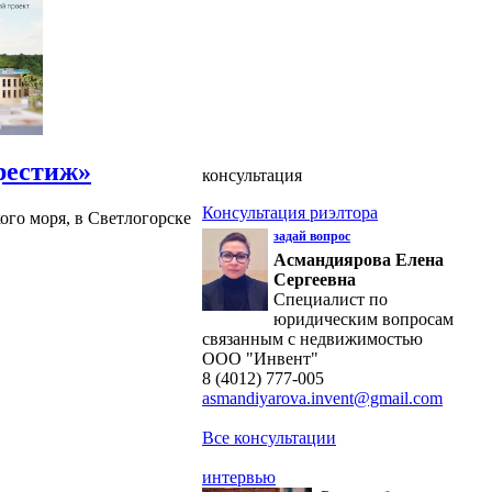
рестиж»
консультация
Консультация риэлтора
ого моря, в Светлогорске
задай вопрос
Асмандиярова Елена
Сергеевна
Специалист по
юридическим вопросам
связанным с недвижимостью
ООО "Инвент"
8 (4012) 777-005
asmandiyarova.invent@gmail.com
Все консультации
интервью