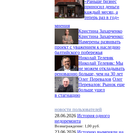
«Раньше бизнес
приносил деньги
каждый месяц, а
теперь раз в год»
мнения
Кристина Захарченко
Кристина Захарченко:
Намерены развивать
проект с уважением к наследию
балтийского побережья
Николай Телевяк
Николай Телевяк: Мы
не можем откладывать
реновацию больше, чем на 30 лет
Олег Перевалов
Олег
Перевалов: Рынок еще
больше ушел
в стагнацию
новости пользователей
28.06.2026
История одного
недоремонта
Вознаграждение: 1,00 руб.
23.06.2026
Историю выменяли на