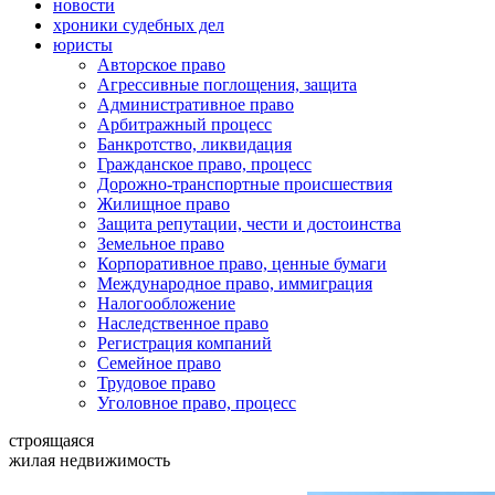
новости
хроники судебных дел
юристы
Авторское право
Агрессивные поглощения, защита
Административное право
Арбитражный процесс
Банкротство, ликвидация
Гражданское право, процесс
Дорожно-транспортные происшествия
Жилищное право
Защита репутации, чести и достоинства
Земельное право
Корпоративное право, ценные бумаги
Международное право, иммиграция
Налогообложение
Наследственное право
Регистрация компаний
Семейное право
Трудовое право
Уголовное право, процесс
строящаяся
жилая недвижимость