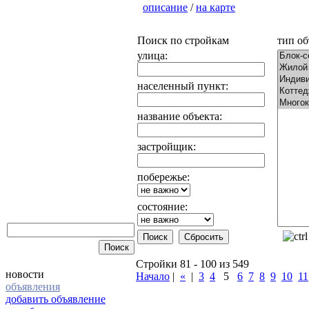
описание
/
на карте
Поиск по стройкам
тип об
улица:
населенный пункт:
название объекта:
застройщик:
побережье:
состояние:
Стройки 81 - 100 из 549
новости
Начало
|
«
|
3
4
5
6
7
8
9
10
11
объявления
добавить объявление