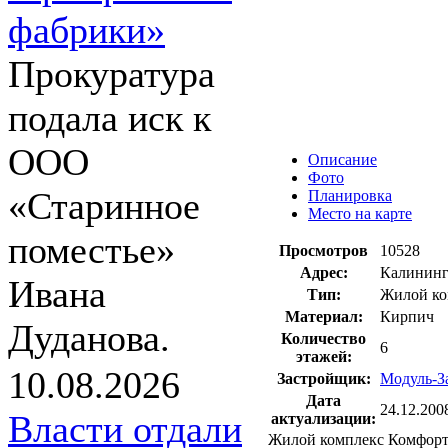
фабрики»
Прокуратура
подала иск к
ООО
Описание
Фото
«Старинное
Планировка
Место на карте
поместье»
Просмотров
10528
Адрес:
Калинингр
Ивана
Тип:
Жилой ко
Материал:
Кирпич
Дуданова.
Количество
6
этажей:
10.08.2026
Застройщик:
Модуль-З
Дата
24.12.200
Власти отдали
актуализации:
Жилой комплекс Комфор