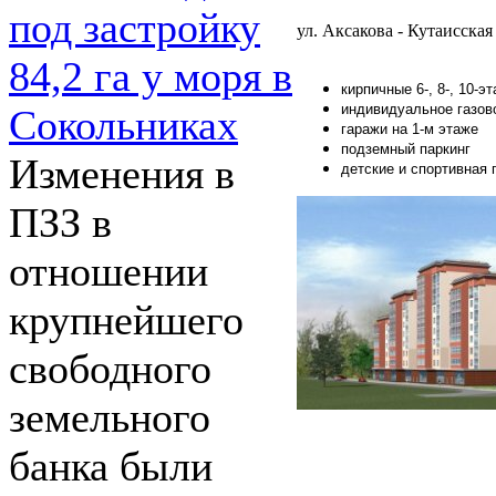
под застройку
ул. Аксакова - Кутаисская
84,2 га у моря в
кирпичные 6-, 8-, 10-
индивидуальное газов
Сокольниках
гаражи на 1-м этаже
подземный паркинг
Изменения в
детские и спортивная
ПЗЗ в
отношении
крупнейшего
свободного
земельного
банка были