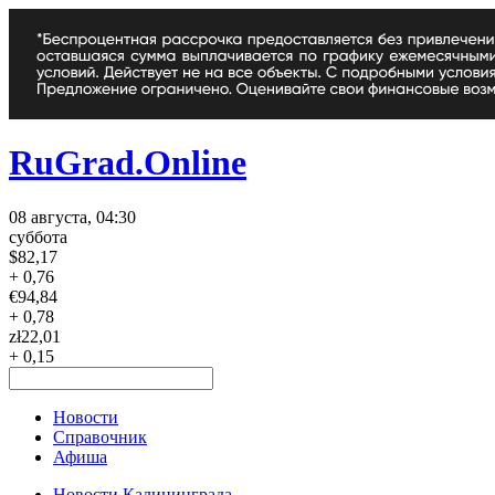
RuGrad.Online
08 августа, 04:30
суббота
$
82,17
+ 0,76
€
94,84
+ 0,78
zł
22,01
+ 0,15
Новости
Справочник
Афиша
Новости Калининграда