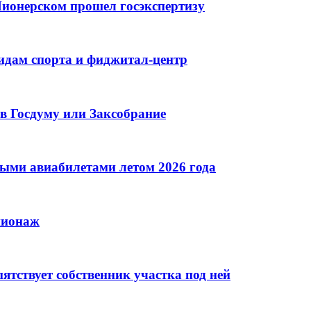
ионерском прошел госэкспертизу
идам спорта и фиджитал-центр
в Госдуму или Заксобрание
ными авиабилетами летом 2026 года
пионаж
тствует собственник участка под ней