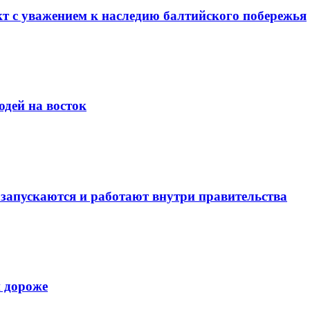
т с уважением к наследию балтийского побережья
юдей на восток
запускаются и работают внутри правительства
и дороже