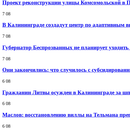
Проект реконструкции улицы Комсомольской в П
7 08
В Калининграде создадут центр по адаптивным в
7 08
Губернатор Беспрозванных не планирует уходить 
7 08
Они закончились: что случилось с субсидирован
6 08
Гражданин Литвы осужден в Калининграде за ш
6 08
Маслов: восстановлению виллы на Тельмана препя
6 08