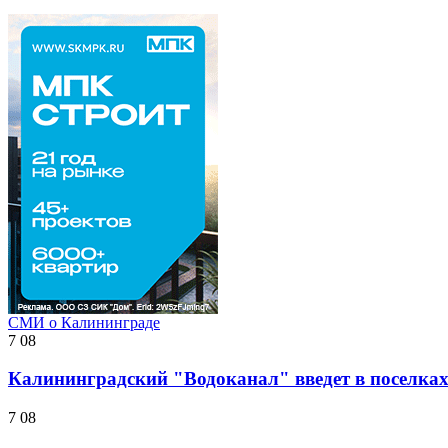
СМИ о Калининграде
7 08
Калининградский "Водоканал" введет в поселках 
7 08