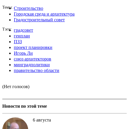
Темы
Строительство
Городская среда и архитектура
Градостроительный совет
Тэги
градсовет
генплан
ПЗЗ
проект планировки
Игорь Ли
союз архитекторов
минградполитики
правительство области
(Нет голосов)
Новости по этой теме
6 августа