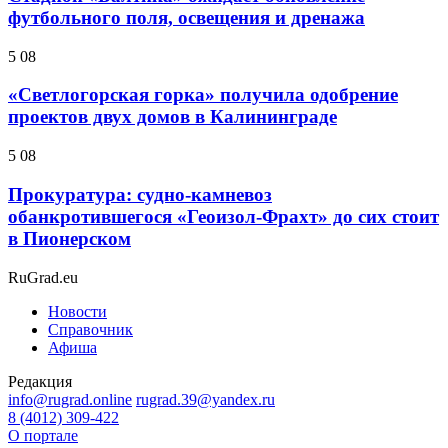
футбольного поля, освещения и дренажа
5 08
«Светлогорская горка» получила одобрение
проектов двух домов в Калининграде
5 08
Прокуратура: судно-камневоз
обанкротившегося «Геоизол-Фрахт» до сих стоит
в Пионерском
RuGrad.eu
Новости
Справочник
Афиша
Редакция
info@rugrad.online
rugrad.39@yandex.ru
8 (4012) 309-422
О портале