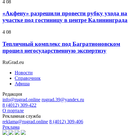
4 08
«Акфену» разрешили провести рубку ухода на
участке под гостиницу в центре Калининграда
4 08
Тепличный комплекс под Багратионовском
прошел негосударственную экспертизу
RuGrad.eu
Новости
Справочник
Афиша
Редакция
info@rugrad.online
rugrad.39@yandex.ru
8 (4012) 309-422
О портале
Рекламная служба
reklama@rugrad.online
8 (4012) 309-406
Реклама