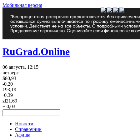
Мобильная версия
RuGrad.Online
06 августа, 12:15
четверг
$
80,93
-0,20
€
93,19
-0,39
zł
21,69
+ 0,03
Новости
Справочник
Афиша