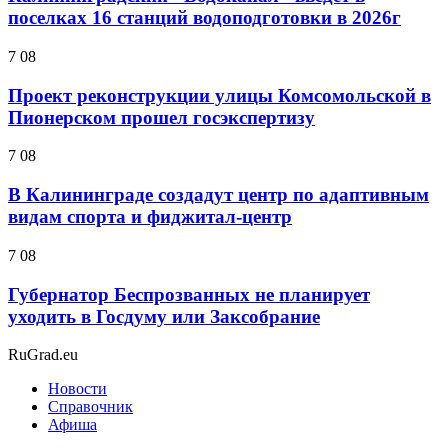
поселках 16 станций водоподготовки в 2026г
7 08
Проект реконструкции улицы Комсомольской в
Пионерском прошел госэкспертизу
7 08
В Калининграде создадут центр по адаптивным
видам спорта и фиджитал-центр
7 08
Губернатор Беспрозванных не планирует
уходить в Госдуму или Заксобрание
RuGrad.eu
Новости
Справочник
Афиша