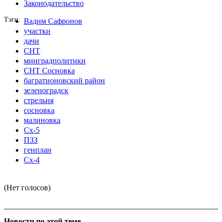
Законодательство
Тэги
Вадим Сафронов
участки
дачи
СНТ
минградполитики
СНТ Сосновка
багратионовский район
зеленоградск
стрельня
сосновка
малиновка
Сх-5
ПЗЗ
генплан
Сх-4
(Нет голосов)
Новости по этой теме