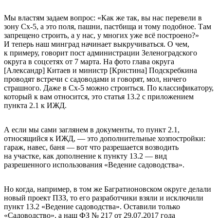
Мы властям задаем вопрос: «Как же так, вы нас перевели в
зону Сх-5, а это поля, пашни, пастбища и тому подобное. Там
запрещено строить, а у нас, у многих уже всё построено?»
И теперь наш минград начинает выкручиваться. О чем,
к примеру, говорит пост администрации Зеленоградского
округа в соцсетях от 7 марта. На фото глава округа
[Александр] Китаев и министр [Кристина] Подскребкина
проводят встречи с садоводами и говорят, мол, ничего
страшного. Даже в Сх-5 можно строиться. По классификатору,
который к вам относится, это статья 13.2 с приложением
пункта 2.1 к ИЖД.
А если мы сами заглянем в документы, то пункт 2.1,
относящийся к ИЖД, — это дополнительные хозпостройки:
гараж, навес, баня — вот что разрешается возводить
на участке, как дополнение к пункту 13.2 — вид
разрешенного использования «Ведение садоводства».
Но когда, например, в том же Багратионовском округе делали
новый проект ПЗЗ, то его разработчики взяли и исключили
пункт 13.2 «Ведение садоводства». Оставили только
«Садоводство», а наш ФЗ № 217 от 29.07.2017 года