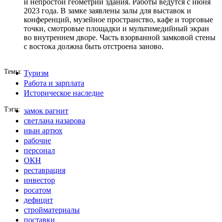
и непростой геометрии здания. Работы ведутся с июня
2023 года. В замке заявлены залы для выставок и
конференций, музейное пространство, кафе и торговые
точки, смотровые площадки и мультимедийный экран
во внутреннем дворе. Часть взорванной замковой стены
с востока должна быть отстроена заново.
Темы
Туризм
Работа и зарплата
Историческое наследие
Тэги
замок рагнит
светлана назарова
иван артюх
рабочие
персонал
ОКН
реставрация
инвестор
росатом
дефицит
стройматериалы
поставки