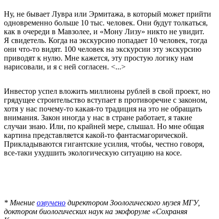
Ну, не бывает Лувра или Эрмитажа, в который может прийти
одновременно больше 10 тыс. человек. Они будут толкаться,
как в очереди в Мавзолее, и «Мону Лизу» никто не увидит.
Я свидетель. Когда на экскурсию попадает 10 человек, тогда
они что-то видят. 100 человек на экскурсии эту экскурсию
приводят к нулю. Мне кажется, эту простую логику нам
нарисовали, и я с ней согласен. <...>
Инвестор успел вложить миллионы рублей в свой проект, но
грядущее строительство вступает в противоречие с законом,
хотя у нас почему-то какая-то традиция на это не обращать
внимания. Закон иногда у нас в стране работает, я такие
случаи знаю. Или, по крайней мере, слышал. Но мне общая
картина представляется какой-то фантасмагорической.
Прикладываются гигантские усилия, чтобы, честно говоря,
все-таки ухудшить экологическую ситуацию на косе.
* Мнение
озвучено
директором Зоологического музея МГУ,
доктором биологических наук на экофоруме «Сохраняя