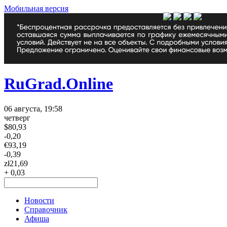
Мобильная версия
RuGrad.Online
06 августа, 19:58
четверг
$
80,93
-0,20
€
93,19
-0,39
zł
21,69
+ 0,03
Новости
Справочник
Афиша