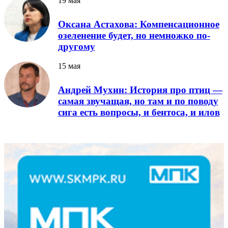
19 мая
Оксана Астахова: Компенсационное
озеленение будет, но немножко по-
другому
15 мая
Андрей Мухин: История про птиц —
самая звучащая, но там и по поводу
сига есть вопросы, и бентоса, и илов