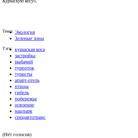
Куршскую косу».
Темы
Экология
Зеленые зоны
Тэги
куршская коса
застройка
рыбачий
турпоток
туристы
апарт-отель
птицы
гибель
побережье
освоение
нацпарк
спецавтотранс
(Нет голосов)