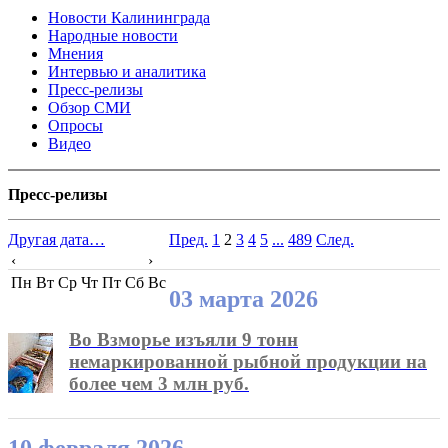
Новости Калининграда
Народные новости
Мнения
Интервью и аналитика
Пресс-релизы
Обзор СМИ
Опросы
Видео
Пресс-релизы
Другая дата…
Пред.
1
2
3
4
5
...
489
След.
‹
›
Пн
Вт
Ср
Чт
Пт
Сб
Вс
03 марта 2026
Во Взморье изъяли 9 тонн
немаркированной рыбной продукции на
более чем 3 млн руб.