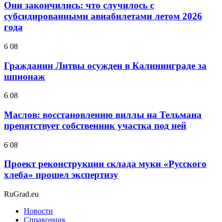
Они закончились: что случилось с
субсидированными авиабилетами летом 2026
года
6 08
Гражданин Литвы осужден в Калининграде за
шпионаж
6 08
Маслов: восстановлению виллы на Тельмана
препятствует собственник участка под ней
6 08
Проект реконструкции склада муки «Русского
хлеба» прошел экспертизу
RuGrad.eu
Новости
Справочник