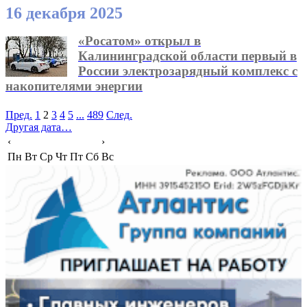
16 декабря 2025
«Росатом» открыл в
Калининградской области первый в
России электрозарядный комплекс с
накопителями энергии
Пред.
1
2
3
4
5
...
489
След.
Другая дата…
‹
›
Пн
Вт
Ср
Чт
Пт
Сб
Вс