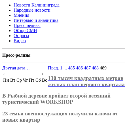
Новости Калининграда
Народные новости
Мнения
Интервью и аналитика
Пресс-релизы
Обзор СМИ
Опросы
Видео
Пресс-релизы
Другая дата…
Пред.
1
...
485
486
487
488
489
‹
›
130 тысяч квадратных метров
Пн
Вт
Ср
Чт
Пт
Сб
Вс
жилья: план первого квартала
В Рыбной деревне пройдет второй весенний
туристический WORKSHOP
23 семьи военнослужащих получили ключи от
новых квартир