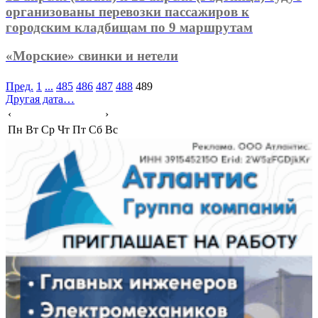
организованы перевозки пассажиров к
городским кладбищам по 9 маршрутам
«Морские» свинки и нетели
Пред.
1
...
485
486
487
488
489
Другая дата…
‹
›
Пн
Вт
Ср
Чт
Пт
Сб
Вс