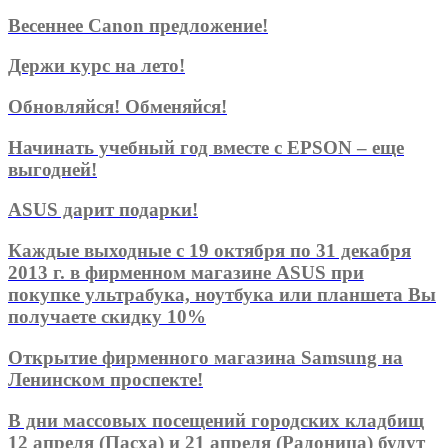
Весеннее Canon предложение!
Держи курс на лето!
Обновляйся! Обменяйся!
Начинать учебный год вместе с EPSON – еще
выгодней!
ASUS дарит подарки!
Каждые выходные с 19 октября по 31 декабря
2013 г. в фирменном магазине ASUS при
покупке ультрабука, ноутбука или планшета Вы
получаете скидку 10%
Открытие фирменного магазина Samsung на
Ленинском проспекте!
В дни массовых посещений городских кладбищ
12 апреля (Пасха) и 21 апреля (Радоница) будут