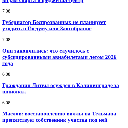
видам спорта и фиджитал-центр
7 08
Губернатор Беспрозванных не планирует
уходить в Госдуму или Заксобрание
7 08
Они закончились: что случилось с
субсидированными авиабилетами летом 2026
года
6 08
Гражданин Литвы осужден в Калининграде за
шпионаж
6 08
Маслов: восстановлению виллы на Тельмана
препятствует собственник участка под ней