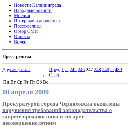
Новости Калининграда
Народные новости
Мнения
Интервью и аналитика
Пресс-релизы
Обзор СМИ
Опросы
Видео
Пресс-релизы
Другая дата…
Пред.
1
...
245
246
247
248
249
...
489
След.
‹
›
Пн
Вт
Ср
Чт
Пт
Сб
Вс
08 апреля 2009
Прокуратурой города Черняховска выявлены
нарушения требований законодательства о
запрете продажи пива и сигарет
несовершеннолетним