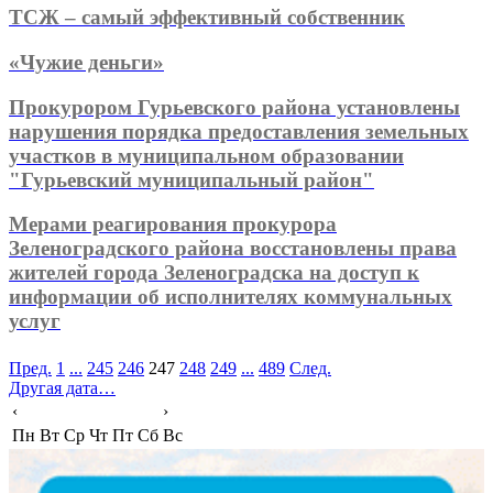
ТСЖ – самый эффективный собственник
«Чужие деньги»
Прокурором Гурьевского района установлены
нарушения порядка предоставления земельных
участков в муниципальном образовании
"Гурьевский муниципальный район"
Мерами реагирования прокурора
Зеленоградского района восстановлены права
жителей города Зеленоградска на доступ к
информации об исполнителях коммунальных
услуг
Пред.
1
...
245
246
247
248
249
...
489
След.
Другая дата…
‹
›
Пн
Вт
Ср
Чт
Пт
Сб
Вс