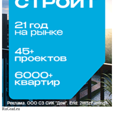
RuGrad.eu