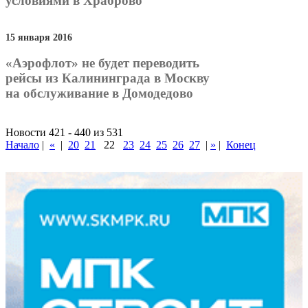
условиями в Храброво
15 января 2016
«Аэрофлот» не будет переводить
рейсы из Калининграда в Москву
на обслуживание в Домодедово
Новости 421 - 440 из 531
Начало
|
«
|
20
21
22
23
24
25
26
27
|
»
|
Конец