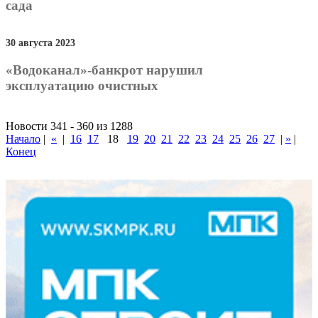
сада
30 августа 2023
«Водоканал»-банкрот нарушил
эксплуатацию очистных
Новости 341 - 360 из 1288
Начало
|
«
|
16
17
18
19
20
21
22
23
24
25
26
27
|
»
|
Конец