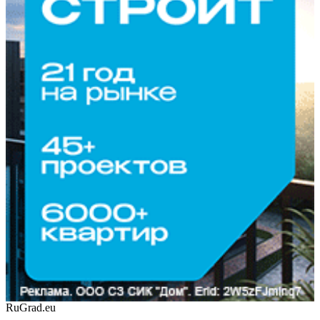
RuGrad.eu