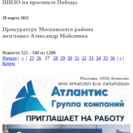
ШИЗО на проспекте Победы
28 марта 2021
Прокуратуру Московского района
возглавил Александр Майсеенко
Новости 521 - 540 из 1288
Начало
|
«
|
25
26
27
28
29
30
31
32
33
34
35
36
|
»
|
Конец