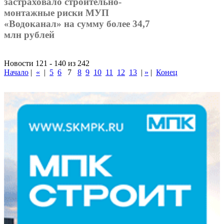
застраховало строительно-
монтажные риски МУП
«Водоканал» на сумму более 34,7
млн рублей
Новости 121 - 140 из 242
Начало
|
«
|
5
6
7
8
9
10
11
12
13
|
»
|
Конец