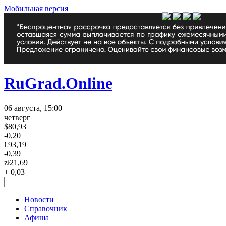
Мобильная версия
RuGrad.Online
06 августа, 15:00
четверг
$
80,93
-0,20
€
93,19
-0,39
zł
21,69
+ 0,03
Новости
Справочник
Афиша