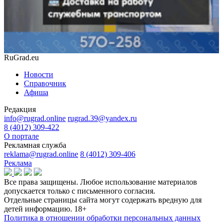
RuGrad.eu
Новости
Справочник
Афиша
Редакция
info@rugrad.online
rugrad.39@yandex.ru
8 (4012) 309-422
О портале
Рекламная служба
reklama@rugrad.online
8 (4012) 309-406
Реклама
Все права защищены. Любое использование материалов
допускается только с письменного согласия.
Отдельные страницы сайта могут содержать вредную для
детей информацию.
18+
Политика в отношении обработки персональных данных