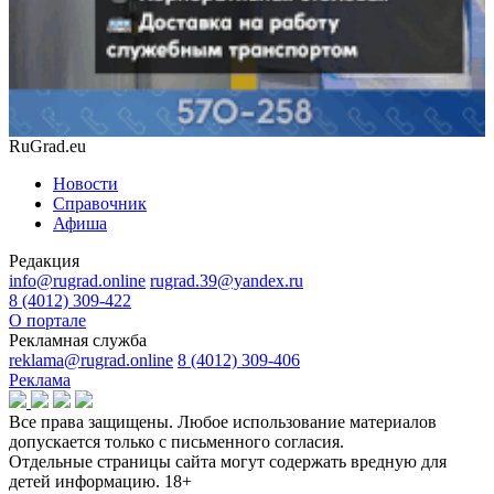
RuGrad.eu
Новости
Справочник
Афиша
Редакция
info@rugrad.online
rugrad.39@yandex.ru
8 (4012) 309-422
О портале
Рекламная служба
reklama@rugrad.online
8 (4012) 309-406
Реклама
Все права защищены. Любое использование материалов
допускается только с письменного согласия.
Отдельные страницы сайта могут содержать вредную для
детей информацию.
18+