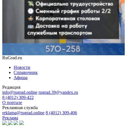
RuGrad.eu
Новости
Справочник
Афиша
Редакция
info@rugrad.online
rugrad.39@yandex.ru
8 (4012) 309-422
О портале
Рекламная служба
reklama@rugrad.online
8 (4012) 309-406
Реклама