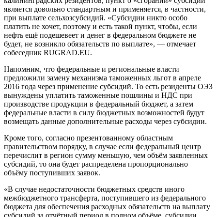
калининградских резидентов, пункт о «сгорании» субсидий
является довольно стандартным и применяется, в частности,
при выплате сельхозсубсидий. «Субсидии никто особо
платить не хочет, поэтому и есть такой пункт, чтобы, если
нефть ещё подешевеет и денег в федеральном бюджете не
будет, не возникло обязательств по выплате», — отмечает
собеседник RUGRAD.EU.
Напомним, что федеральные и региональные власти
предложили замену механизма таможенных льгот в апреле
2016 года через применение субсидий. То есть резиденты ОЭЗ
вынуждены уплатить таможенные пошлины и НДС при
производстве продукции в федеральный бюджет, а затем
федеральные власти в силу бюджетных возможностей будут
возмещать данные дополнительные расходы через субсидии.
Кроме того, согласно презентованному областным
правительством порядку, в случае если федеральный центр
перечислит в регион сумму меньшую, чем объём заявленных
субсидий, то она будет распределена пропорционально
объёму поступивших заявок.
«В случае недостаточности бюджетных средств иного
межбюджетного трансферта, поступившего из федерального
бюджета для обеспечения расходных обязательств на выплату
субсидий за отчётный период в полном объёме, субсидии