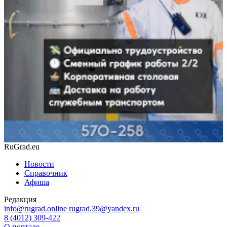
RuGrad.eu
Новости
Справочник
Афиша
Редакция
info@rugrad.online
rugrad.39@yandex.ru
8 (4012) 309-422
О портале