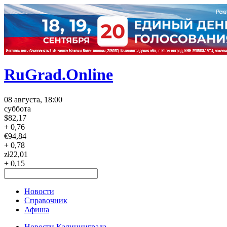
RuGrad.Online
08 августа, 18:00
суббота
$
82,17
+ 0,76
€
94,84
+ 0,78
zł
22,01
+ 0,15
Новости
Справочник
Афиша
Новости Калининграда