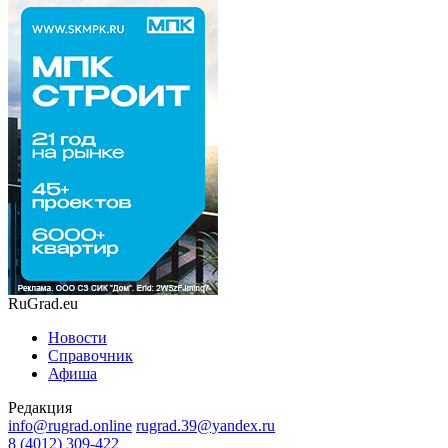
RuGrad.eu
Новости
Справочник
Афиша
Редакция
info@rugrad.online
rugrad.39@yandex.ru
8 (4012) 309-422