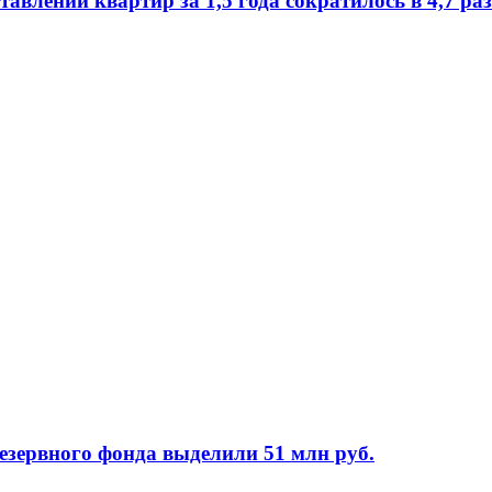
влении квартир за 1,5 года сократилось в 4,7 ра
езервного фонда выделили 51 млн руб.