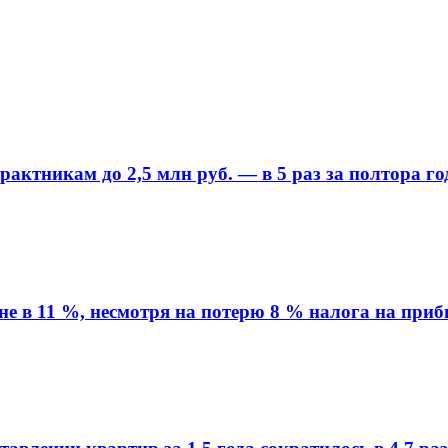
ктникам до 2,5 млн руб. — в 5 раз за полтора го
вне в 11 %, несмотря на потерю 8 % налога на при