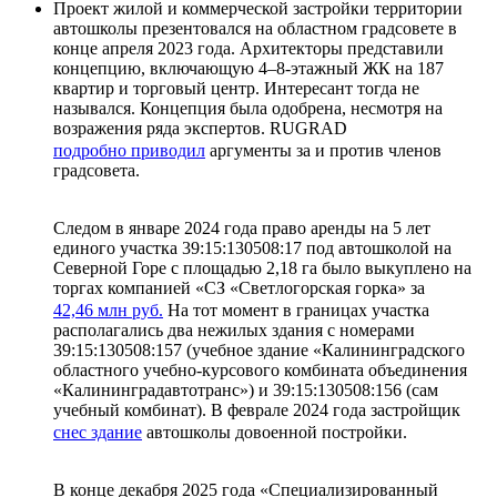
Проект жилой и коммерческой застройки территории
автошколы презентовался на областном градсовете в
конце апреля 2023 года. Архитекторы представили
концепцию, включающую 4–8-этажный ЖК на 187
квартир и торговый центр. Интересант тогда не
назывался. Концепция была одобрена, несмотря на
возражения ряда экспертов. RUGRAD
подробно приводил
аргументы за и против членов
градсовета.
Следом в январе 2024 года право аренды на 5 лет
единого участка 39:15:130508:17 под автошколой на
Северной Горе с площадью 2,18 га было выкуплено на
торгах компанией «СЗ «Светлогорская горка» за
42,46 млн руб.
На тот момент в границах участка
располагались два нежилых здания с номерами
39:15:130508:157 (учебное здание «Калининградского
областного учебно-курсового комбината объединения
«Калининградавтотранс») и 39:15:130508:156 (сам
учебный комбинат). В феврале 2024 года застройщик
снес здание
автошколы довоенной постройки.
В конце декабря 2025 года «Специализированный