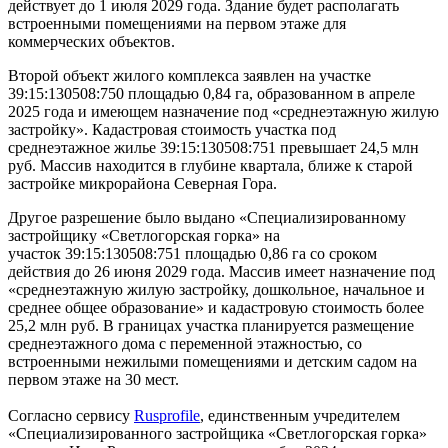
действует до 1 июля 2029 года. Здание будет располагать
встроенными помещениями на первом этаже для
коммерческих объектов.
Второй объект жилого комплекса заявлен на участке
39:15:130508:750 площадью 0,84 га, образованном в апреле
2025 года и имеющем назначение под «среднеэтажную жилую
застройку». Кадастровая стоимость участка под
среднеэтажное жилье 39:15:130508:751 превышает 24,5 млн
руб. Массив находится в глубине квартала, ближе к старой
застройке микрорайона Северная Гора.
Другое разрешение было выдано «Специализированному
застройщику «Светлогорская горка» на
участок 39:15:130508:751 площадью 0,86 га со сроком
действия до 26 июня 2029 года. Массив имеет назначение под
«среднеэтажную жилую застройку, дошкольное, начальное и
среднее общее образование» и кадастровую стоимость более
25,2 млн руб. В границах участка планируется размещение
среднеэтажного дома с переменной этажностью, со
встроенными нежилыми помещениями и детским садом на
первом этаже на 30 мест.
Согласно сервису
Rusprofile
, единственным учредителем
«Специализированного застройщика «Светлогорская горка»