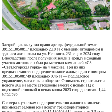
Застройщик выкупил право аренды федеральной земли
39:15:130508:17 площадью 2,18 га с бывшим автодромом и
зданием автошколы на ул. Невского, 231 еще в 2024 году.
Впоследствии после получения земли в аренду исходный
участок автошколы был размежеван компанией «СЗ
«Светлогорская горка» на 4 массива. Три из них
предназначаются под среднеэтажное жилье, один с номером
39:15:130508:749 площадью 0,46 га — под деловое
управление, магазины и общепит. Стоимость строительства
нового ЖК на месте автошколы вместе с новым ТЦ с
подземной стоянкой в ценах конца 2023 года достигала 1,44
млрд руб.
С севера к участкам под строительство жилого комплекса
примыкает зеленая зона вокруг трансформаторной
подстанции на участке 39:15:130508:614 площадью 3,5 тыс.