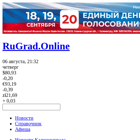
RuGrad.Online
06 августа, 21:32
четверг
$
80,93
-0,20
€
93,19
-0,39
zł
21,69
+ 0,03
Новости
Справочник
Афиша
Новости Калининграда