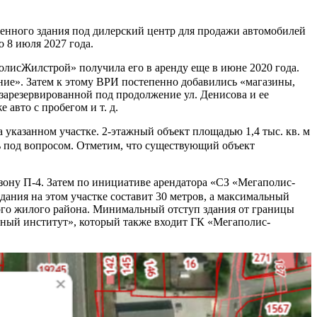
енного здания под дилерский центр для продажи автомобилей
 8 июля 2027 года.
олисЖилстрой» получила его в аренду еще в июне 2020 года.
ние». Затем к этому ВРИ постепенно добавились «магазины,
зарезервированной под продолжение ул. Денисова и ее
 авто с пробегом и т. д.
указанном участке. 2-этажный объект площадью 1,4 тыс. кв. м
сь под вопросом. Отметим, что существующий объект
зону П-4. Затем по инициативе арендатора «СЗ «Мегаполис-
здания на этом участке составит 30 метров, а максимальный
ого жилого района. Минимальный отступ здания от границы
ктный институт», который также входит ГК «Мегаполис-