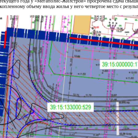
екущего года у «Мегаполис-Жилстрой» просрочена сдача свыше 2
опленному объему ввода жилья у него четвертое место с результа