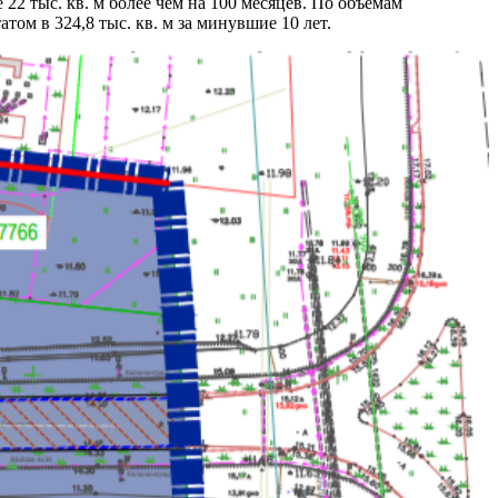
2 тыс. кв. м более чем на 100 месяцев. По объемам
том в 324,8 тыс. кв. м за минувшие 10 лет.