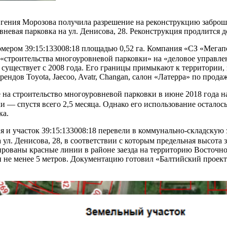
гения Морозова получила разрешение на реконструкцию заброш
невая парковка на ул. Денисова, 28. Реконструкция продлится до
омером 39:15:133008:18 площадью 0,52 га. Компания «СЗ «Мегап
«строительства многоуровневой парковки» на «деловое управле
существует с 2008 года. Его границы примыкают к территории, 
дов Toyota, Jaecoo, Avatr, Changan, салон «Латерра» по продаже
а строительство многоуровневой парковки в июне 2018 года на 
и — спустя всего 2,5 месяца. Однако его использование остало
ка.
 и участок 39:15:133008:18 перевели в коммунально-складскую 
ул. Денисова, 28, в соответствии с которым предельная высота 
ированы красные линии в районе заезда на территорию Восточн
нии не менее 5 метров. Документацию готовил «Балтийский прое