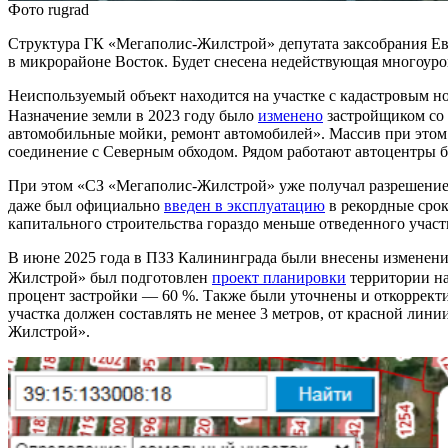
Фото rugrad
Структура ГК «Мегаполис-Жилстрой» депутата заксобрания Ев
в микрорайоне Восток. Будет снесена недействующая многоуров
Неиспользуемый объект находится на участке с кадастровым н
Назначение земли в 2023 году было
изменено
застройщиком со 
автомобильные мойки, ремонт автомобилей». Массив при этом 
соединение с Северным обходом. Рядом работают автоцентры брен
При этом «СЗ «Мегаполис-Жилстрой» уже получал разрешение н
даже был официально
введен в эксплуатацию
в рекордные срок
капитального строительства гораздо меньше отведенного участ
В июне 2025 года в ПЗЗ Калининграда были внесены изменения
Жилстрой» был подготовлен
проект планировки
территории на 
процент застройки — 60 %. Также были уточнены и откоррект
участка должен составлять не менее 3 метров, от красной ли
Жилстрой».