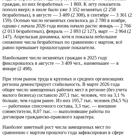
граждан, из них безработных — 1 869. К лету показатель
пополз вверх: в июле было уже 3 352 незанятых (2 258
безработных), в августе — 3 409 (2 308), в сентябре — 3 361 (2
159). Осенью число незанятых снизилось до 2 780 в ноябре,
однако с начала 2026 года вновь начало расти: январь — 2 766
(2 013 безработных), февраль — 2 893 (2 127), март — 2 964 (2
147). Апрельская динамика, хотя и показала небольшое
снижение числа безработных по сравнению с мартом, всё
равно превышает прошлогодние показатели.
Наибольшее число незанятых граждан в 2025 году
фиксировалось в августе — 3 409 чел., наименьшее — в
январе (2 498).
При этом рынок труда в крупных и средних организациях
региона демонстрирует стабильность. В марте 2026 года
общее число замещенных рабочих мест в регионе (без учета
малого бизнеса) составило 207,1 тыс. человек, что на 3,1 %
больше, чем годом ранее. Из них 195,7 тыс. человек (94,5 %)
— работники списочного состава, 3,3 тыс. — внешние
совместители, 8,07 тыс. — выполнявшие работы по
договорам гражданско-правового характера.
Наиболее заметный рост числа замещенных мест по
сравнению с мартом прошлого года зафиксирован в сфере