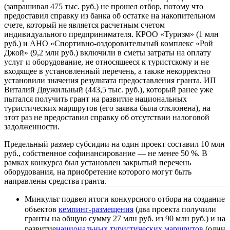
(запрашивал 475 тыс. руб.) не прошел отбор, потому что
предоставил справку из банка об остатке на накопительном
счете, который не является расчетным счетом
индивидуального предпринимателя. КРОО «Туризм» (1 млн
руб.) и АНО «Спортивно-оздоровительный комплекс «Рой
Джой» (9,2 млн руб.) включили в сметы затраты на оплату
услуг и оборудование, не относящееся к туристскому и не
входящее в установленный перечень, а также некорректно
установили значения результата предоставления гранта. ИП
Виталий Двужильный (443,5 тыс. руб.), который ранее уже
пытался получить грант на развитие национальных
туристических маршрутов (его заявка была отклонена), на
этот раз не предоставил справку об отсутствии налоговой
задолженности.
Предельный размер субсидии на один проект составил 10 млн
руб., собственное софинансирование — не менее 50 %. В
рамках конкурса был установлен закрытый перечень
оборудования, на приобретение которого могут быть
направлены средства гранта.
Минкульт подвел итоги конкурсного отбора на создание
объектов
кемпинг-размещения
(два проекта получили
гранты на общую сумму 27 млн руб. из 90 млн руб.) и на
развитие
национальных туристических маршрутов
(один