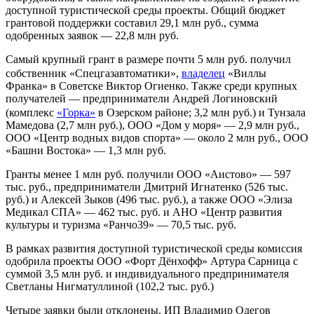
доступной туристической среды проекты. Общий бюджет
грантовой поддержки составил 29,1 млн руб., сумма
одобренных заявок — 22,8 млн руб.
Самый крупный грант в размере почти 5 млн руб. получил
собственник «Спецгазавтоматики»,
владелец
«Виллы
Франка» в Советске Виктор Огиенко. Также среди крупных
получателей — предприниматели Андрей Логиновский
(комплекс
«Горка»
в Озерском районе; 3,2 млн руб.) и Тунзала
Мамедова (2,7 млн руб.), ООО «Дом у моря» — 2,9 млн руб.,
ООО «Центр водных видов спорта» — около 2 млн руб., ООО
«Башни Востока» — 1,3 млн руб.
Гранты менее 1 млн руб. получили ООО «Аистово» — 597
тыс. руб., предприниматели Дмитрий Игнатенко (526 тыс.
руб.) и Алексей Зыков (496 тыс. руб.), а также ООО «Элиза
Медикал СПА» — 462 тыс. руб. и АНО «Центр развития
культуры и туризма «Ранчо39» — 70,5 тыс. руб.
В рамках развития доступной туристической среды комиссия
одобрила проекты ООО «Форт Дёнхофф» Артура Сарница с
суммой 3,5 млн руб. и индивидуального предпринимателя
Светланы Нигматуллиной (102,2 тыс. руб.)
Четыре заявки были отклонены. ИП Владимир Одегов