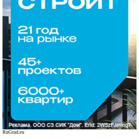
RuGrad.eu