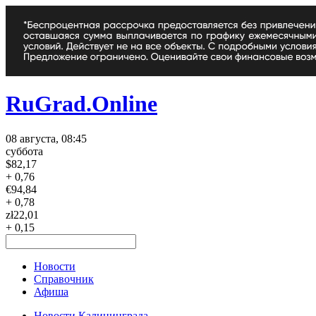
RuGrad.Online
08 августа, 08:45
суббота
$
82,17
+ 0,76
€
94,84
+ 0,78
zł
22,01
+ 0,15
Новости
Справочник
Афиша
Новости Калининграда