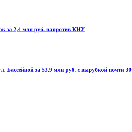
ок за 2,4 млн руб. напротив КИУ
л. Бассейной за 53,9 млн руб. с вырубкой почти 3