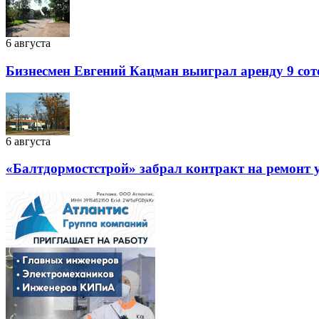
6 августа
Бизнесмен Евгений Кацман выиграл аренду 9 сот
6 августа
«Балтдормостстрой» забрал контракт на ремонт у