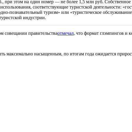
б., при этом на один номер — не более 1,5 млн руб. Собственно
использования, соответствующие туристской деятельности: «го
родно-познавательный туризм» или «туристическое обслуживани
туристской индустрии.
ом совещании правительства
отмечал
, что формат глэмпингов и 
быть максимально насыщенным, по итогам года ожидается прирост