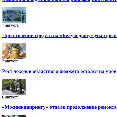
7 августа
При освоении средств на «Белую дюну» усмотрел
7 августа
Рост доходов областного бюджета остался на уро
6 августа
«Мосинжинирингу» отдали продолжение ремонта т