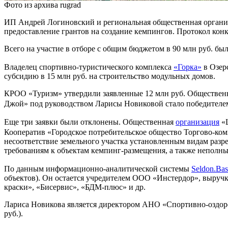
Фото из архива rugrad
ИП Андрей Логиновский и региональная общественная организ
предоставление грантов на создание кемпингов. Протокол кон
Всего на участие в отборе с общим бюджетом в 90 млн руб. был
Владелец спортивно-туристического комплекса
«Горка»
в Озер
субсидию в 15 млн руб. на строительство модульных домов.
КРОО «Туризм» утвердили заявленные 12 млн руб. Общественн
Джой» под руководством Ларисы Новиковой стало победителем
Еще три заявки были отклонены. Общественная
организация
«Ц
Кооператив «Городское потребительское общество Торгово-ком
несоответствие земельного участка установленным видам раз
требованиям к объектам кемпинг-размещения, а также неполны
По данным информационно-аналитической системы
Seldon.Bas
объектов). Он остается учредителем ООО «Инстердор», выручк
краски», «Бисервис», «БДМ-плюс» и др.
Лариса Новикова является директором АНО «Спортивно-оздоро
руб.).