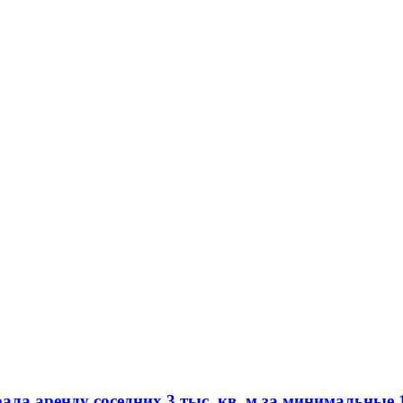
а аренду соседних 3 тыс. кв. м за минимальные 1