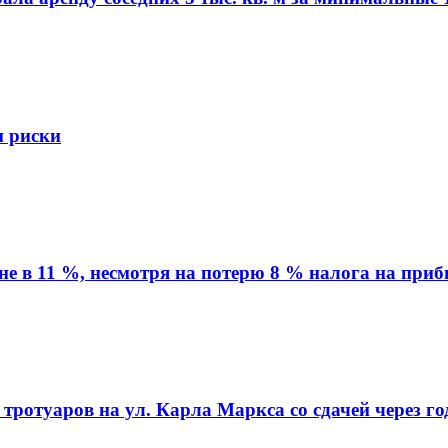
и риски
вне в 11 %, несмотря на потерю 8 % налога на при
ротуаров на ул. Карла Маркса со сдачей через го