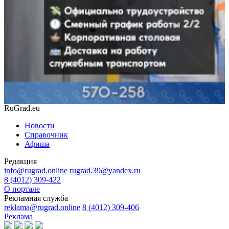
RuGrad.eu
Новости
Справочник
Афиша
Редакция
info@rugrad.online
rugrad.39@yandex.ru
8 (4012) 309-422
О портале
Рекламная служба
reklama@rugrad.online
8 (4012) 309-406
Реклама