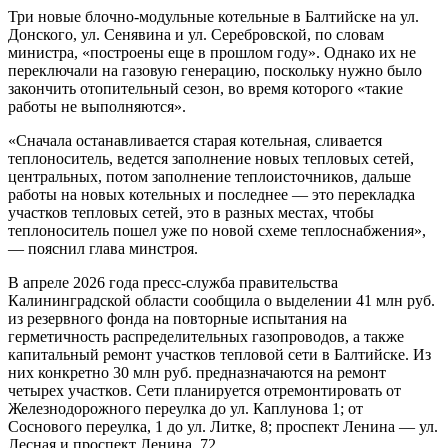
Три новые блочно-модульные котельные в Балтийске на ул.
Донского, ул. Сенявина и ул. Серебровской, по словам
министра, «построены еще в прошлом году». Однако их не
переключали на газовую генерацию, поскольку нужно было
закончить отопительный сезон, во время которого «такие
работы не выполняются».
«Сначала останавливается старая котельная, сливается
теплоноситель, ведется заполнение новых тепловых сетей,
центральных, потом заполнение теплоисточников, дальше
работы на новых котельных и последнее — это перекладка
участков тепловых сетей, это в разных местах, чтобы
теплоноситель пошел уже по новой схеме теплоснабжения»,
— пояснил глава минстроя.
В апреле 2026 года пресс-служба правительства
Калининградской области сообщила о выделении 41 млн руб.
из резервного фонда на повторные испытания на
герметичность распределительных газопроводов, а также
капитальный ремонт участков тепловой сети в Балтийске. Из
них конкретно 30 млн руб. предназначаются на ремонт
четырех участков. Сети планируется отремонтировать от
Железнодорожного переулка до ул. Каплунова 1; от
Соснового переулка, 1 до ул. Литке, 8; проспект Ленина — ул.
Лесная и проспект Ленина, 72.