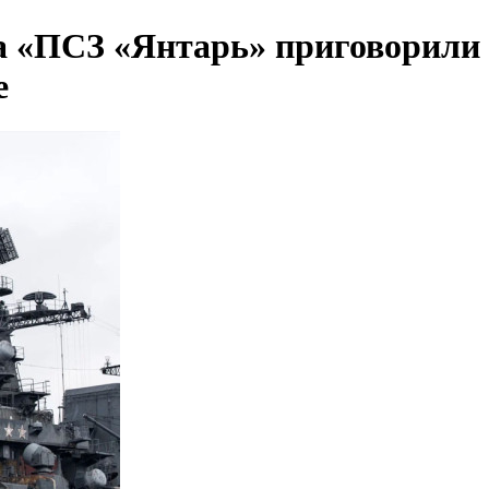
а «ПСЗ «Янтарь» приговорили 
е