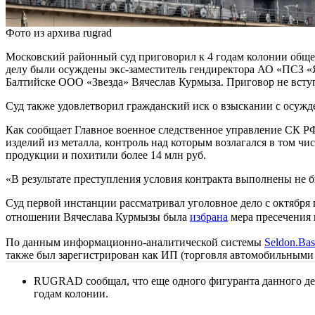
Фото из архива rugrad
Московский районный суд приговорил к 4 годам колонии общег
делу были осуждены экс-заместитель гендиректора АО «ПСЗ «Я
Балтийске ООО «Звезда» Вячеслав Курмыза. Приговор не вступ
Суд также удовлетворил гражданский иск о взыскании с осужд
Как сообщает Главное военное следственное управление СК Р
изделий из металла, контроль над которым возлагался в том ч
продукции и похитили более 14 млн руб.
«В результате преступления условия контракта выполнены не 
Суд первой инстанции рассматривал уголовное дело с октября 
отношении Вячеслава Курмызы была
избрана
мера пресечения 
По данным информационно-аналитической системы
Seldon.Bas
также был зарегистрирован как ИП (торговля автомобильными 
RUGRAD сообщал, что еще одного фигуранта данного де
годам колонии.