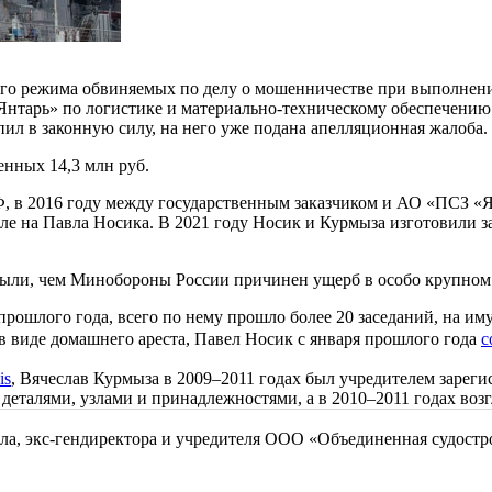
о режима обвиняемых по делу о мошенничестве при выполнении г
нтарь» по логистике и материально-техническому обеспечению 
ил в законную силу, на него уже подана апелляционная жалоба.
енных 14,3 млн руб.
Ф, в 2016 году между государственным заказчиком и АО «ПСЗ «
исле на Павла Носика. В 2021 году Носик и Курмыза изготовили
были, чем Минобороны России причинен ущерб в особо крупном 
прошлого года, всего по нему прошло более 20 заседаний, на им
в виде домашнего ареста, Павел Носик с января прошлого года
с
is
, Вячеслав Курмыза в 2009–2011 годах был учредителем зареги
деталями, узлами и принадлежностями, а в 2010–2011 годах во
ла, экс-гендиректора и учредителя ООО «Объединенная судостр