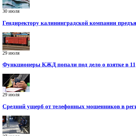
30 июля
Гендиректору калининградской компании предъяв
29 июля
Функционеры КЖД попали под дело о взятке в 11,
29 июля
Средний ущерб от телефонных мошенников в реги