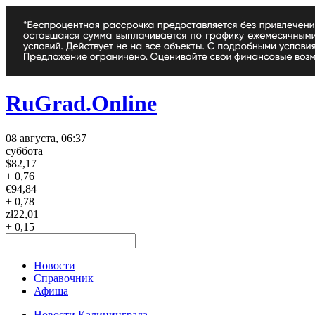
RuGrad.Online
08 августа, 06:37
суббота
$
82,17
+ 0,76
€
94,84
+ 0,78
zł
22,01
+ 0,15
Новости
Справочник
Афиша
Новости Калининграда