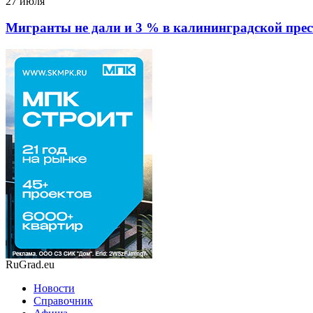
27 июля
Мигранты не дали и 3 % в калининградской прес
RuGrad.eu
Новости
Справочник