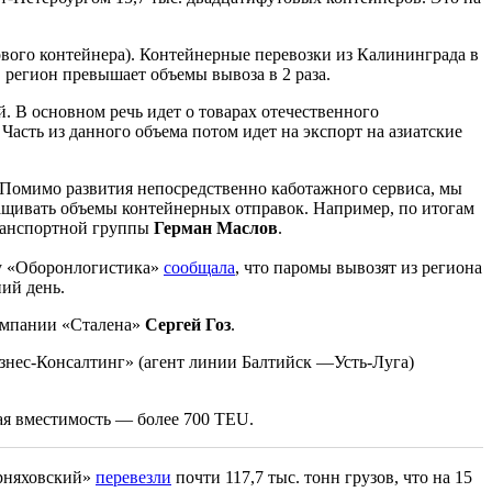
вого контейнера). Контейнерные перевозки из Калининграда в
в регион превышает объемы вывоза в 2 раза.
. В основном речь идет о товарах отечественного
асть из данного объема потом идет на экспорт на азиатские
 Помимо развития непосредственно каботажного сервиса, мы
ащивать объемы контейнерных отправок. Например, по итогам
ранспортной группы
Герман Маслов
.
ду «Оборонлогистика»
сообщала
, что паромы вывозят из региона
ний день.
омпании «Сталена»
Сергей Гоз
.
нес-Консалтинг» (агент линии Балтийск —Усть-Луга)
вая вместимость — более 700 TEU.
ерняховский»
перевезли
почти 117,7 тыс. тонн грузов, что на 15