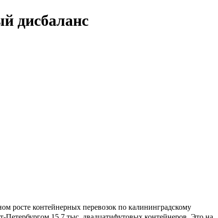
ый дисбаланс
тном росте контейнерных перевозок по калининградскому
т-Петербургом 15,7 тыс. двадцатифутовых контейнеров. Это на