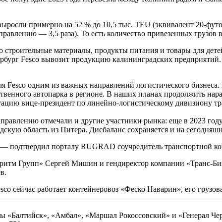
ыросли примерно на 52 % до 10,5 тыс. TEU (эквивалент 20-футо
правлению — 3,5 раза). То есть количество привезенных грузов 
 строительные материалы, продукты питания и товары для детей
рбург Fesco вывозит продукцию калининградских предприятий. Ч
я Fesco одним из важных направлений логистического бизнеса.
твенного автопарка в регионе. В наших планах продолжить нар
ацию вице-президент по линейно-логистическому дивизиону т
правлению отмечали и другие участники рынка: еще в 2023 го
адскую область из Питера. Дисбаланс сохраняется и на сегодняш
», — подтвердил порталу RUGRAD соучредитель транспортной к
ритм Групп» Сергей Мишин и гендиректор компании «Транс-Биз
ев.
sco сейчас работает контейнеровоз «Феско Наварин», его грузо
ы «Балтийск», «Амбал», «Маршал Рокоссовский» и «Генерал Ч