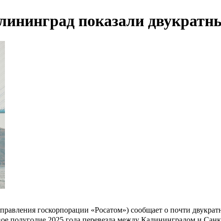
лининград показали двукратн
 управления госкорпорации «Росатом») сообщает о почти двукра
рвое полугодие 2025 года перевезла между Калининградом и Санк