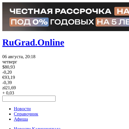
RuGrad.Online
06 августа, 20:18
четверг
$
80,93
-0,20
€
93,19
-0,39
zł
21,69
+ 0,03
Новости
Справочник
Афиша
Новости Калининграда