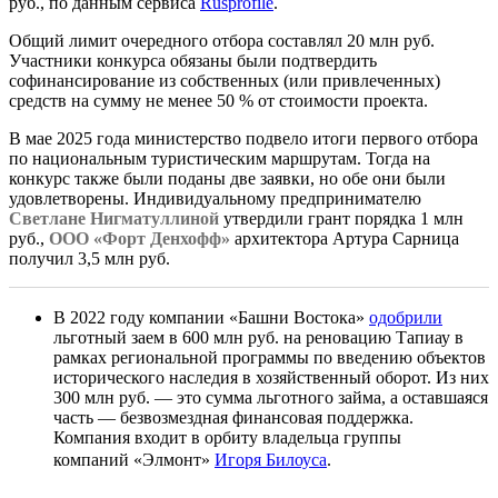
руб., по данным сервиса
Rusprofile
.
Общий лимит очередного отбора составлял 20 млн руб.
Участники конкурса обязаны были подтвердить
софинансирование из собственных (или привлеченных)
средств на сумму не менее 50 % от стоимости проекта.
В мае 2025 года министерство подвело итоги первого отбора
по национальным туристическим маршрутам. Тогда на
конкурс также были поданы две заявки, но обе они были
удовлетворены. Индивидуальному предпринимателю
Светлане Нигматуллиной
утвердили грант порядка 1 млн
руб.,
ООО «Форт Денхофф»
архитектора Артура Сарница
получил 3,5 млн руб.
В 2022 году компании «Башни Востока»
одобрили
льготный заем в 600 млн руб. на реновацию Тапиау в
рамках региональной программы по введению объектов
исторического наследия в хозяйственный оборот. Из них
300 млн руб. — это сумма льготного займа, а оставшаяся
часть — безвозмездная финансовая поддержка.
Компания входит в орбиту владельца группы
компаний «Элмонт»
Игоря Билоуса
.