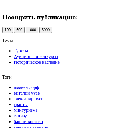
Поощрить публикацию:
100
500
1000
5000
Темы
Туризм
Аукционы и конкурсы
Историческое наследие
Тэги
шаакен дорф
виталий чуев
александр чуев
гранты
минтуризма
тапиау
башни востока
алексей павликов