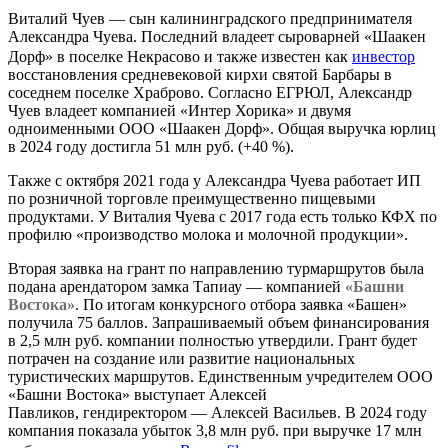
Виталий Чуев — сын калининградского предпринимателя
Александра Чуева. Последний владеет сыроварней «Шаакен
Дорф» в поселке Некрасово и также известен как
инвестор
восстановления средневековой кирхи святой Барбары в
соседнем поселке Храброво. Согласно ЕГРЮЛ, Александр
Чуев владеет компанией «Интер Хорика» и двумя
одноименными ООО «Шаакен Дорф». Общая выручка юрлиц
в 2024 году достигла 51 млн руб. (+40 %).
Также с октября 2021 года у Александра Чуева работает ИП
по розничной торговле преимущественно пищевыми
продуктами. У Виталия Чуева с 2017 года есть только КФХ по
профилю «производство молока и молочной продукции».
Вторая заявка на грант по направлению турмаршрутов была
подана арендатором замка Тапиау — компанией
«Башни
Востока»
. По итогам конкурсного отбора заявка «Башен»
получила 75 баллов. Запрашиваемый объем финансирования
в 2,5 млн руб. компании полностью утвердили. Грант будет
потрачен на создание или развитие национальных
туристических маршрутов. Единственным учредителем ООО
«Башни Востока» выступает Алексей
Павликов, гендиректором — Алексей Васильев. В 2024 году
компания показала убыток 3,8 млн руб. при выручке 17 млн