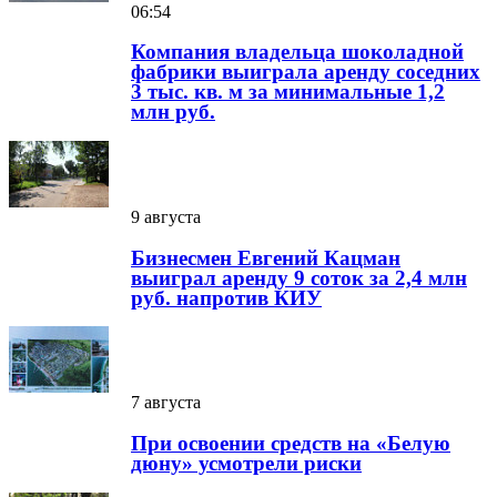
06:54
Компания владельца шоколадной
фабрики выиграла аренду соседних
3 тыс. кв. м за минимальные 1,2
млн руб.
9 августа
Бизнесмен Евгений Кацман
выиграл аренду 9 соток за 2,4 млн
руб. напротив КИУ
7 августа
При освоении средств на «Белую
дюну» усмотрели риски