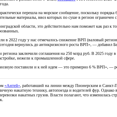
года.
рактически перешла на морское сообщение, поскольку порядка 6
ительные материалы, ввоз которых по суше в регион ограничен 
нградской области, это действительно нам поможет как раз к т
розванных.
сли в 2022 году у нас отмечалось снижение ВРП (валовый региона
ы сегодня вернулись до антикризисного роста ВРП», — добавил Б
ти региона заключили соглашения на 250 млрд руб. В 2025 году
застройке, нежели к промышленной сфере.
ициозную поставили и к ней идем — это примерно 6 % ВРП», — 
ром
«Антей»
, работавший на линии между Пионерским и Санкт-П
ичную накатную технику, автопоезда и водителей фур. Однако в
еревозки накатных грузов. Власти полагают, что изменилась ст
ок.