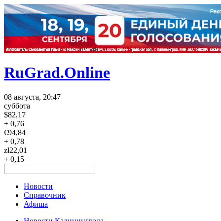
RuGrad.Online
08 августа, 20:47
суббота
$
82,17
+ 0,76
€
94,84
+ 0,78
zł
22,01
+ 0,15
Новости
Справочник
Афиша
Новости Калининграда