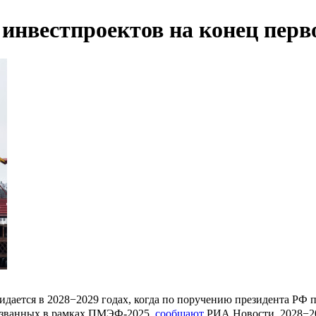
инвестпроектов на конец перв
ается в 2028−2029 годах, когда по поручению президента РФ по
розванных в рамках ПМЭФ-2025,
сообщают
РИА Новости. 2028−202