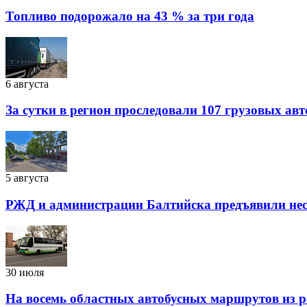
Топливо подорожало на 43 % за три года
6 августа
За сутки в регион проследовали 107 грузовых ав
5 августа
РЖД и администрации Балтийска предъявили нес
30 июля
На восемь областных автобусных маршрутов из р