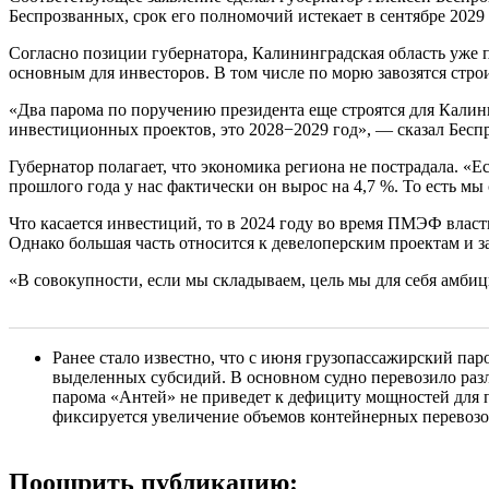
Беспрозванных, срок его полномочий истекает в сентябре 2029 
Согласно позиции губернатора, Калининградская область уже п
основным для инвесторов. В том числе по морю завозятся стро
«Два парома по поручению президента еще строятся для Калини
инвестиционных проектов, это 2028−2029 год», — сказал Бесп
Губернатор полагает, что экономика региона не пострадала. «Е
прошлого года у нас фактически он вырос на 4,7 %. То есть м
Что касается инвестиций, то в 2024 году во время ПМЭФ влас
Однако большая часть относится к девелоперским проектам и 
«В совокупности, если мы складываем, цель мы для себя амб
Ранее стало известно, что с июня грузопассажирский па
выделенных субсидий. В основном судно перевозило разл
парома «Антей» не приведет к дефициту мощностей для п
фиксируется увеличение объемов контейнерных перевоз
Поощрить публикацию: