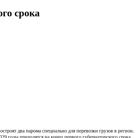
ого срока
строят два парома специально для перевозки грузов в регион.
9 годы приходятся на конец первого губернаторского срока