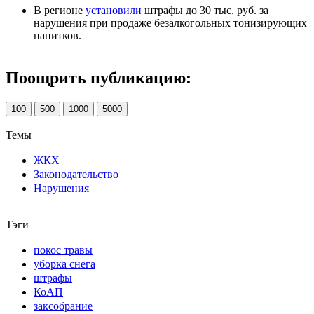
В регионе
установили
штрафы до 30 тыс. руб. за
нарушения при продаже безалкогольных тонизирующих
напитков.
Поощрить публикацию:
100
500
1000
5000
Темы
ЖКХ
Законодательство
Нарушения
Тэги
покос травы
уборка снега
штрафы
КоАП
заксобрание