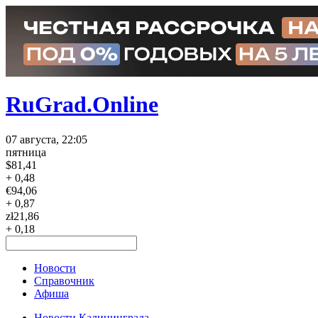
RuGrad.Online
07 августа, 22:05
пятница
$
81,41
+ 0,48
€
94,06
+ 0,87
zł
21,86
+ 0,18
Новости
Справочник
Афиша
Новости Калининграда