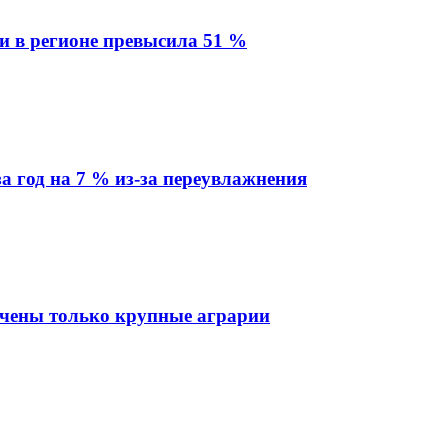
ки в регионе превысила 51 %
а год на 7 % из-за переувлажнения
ечены только крупные аграрии