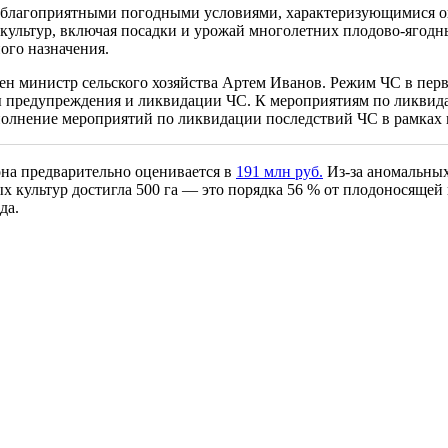
с неблагоприятными погодными условиями, характеризующимися 
культур, включая посадки и урожай многолетних плодово-ягодны
ного назначения.
н министр сельского хозяйства Артем Иванов. Режим ЧС в перв
 предупреждения и ликвидации ЧС. К мероприятиям по ликвида
ыполнение мероприятий по ликвидации последствий ЧС в рамка
она предварительно оценивается в
191 млн руб.
Из-за аномальных
ных культур достигла 500 га — это порядка 56 % от плодоносяще
ода.