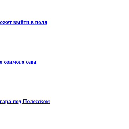
может выйти в поля
о озимого сева
нгара под Полесском