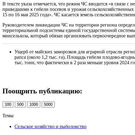
В тексте указа отмечается, что режим ЧС вводится «в связи 
приведшими к гибели посевов и урожая сельскохозяйственных 
15 по 16 мая 2025 года». ЧС касается земель сельскохозяйствен
Руководителем ликвидации ЧС на территории региона определе
территориальной подсистемы единой государственной системы
минсельхоза, который обязан организовать первоочередное в
Ущерб от майских заморозков для аграрной отрасли реги
рапса (около 1,2 тыс. га). Площадь гибели плодово-ягод
тыс. тонн, что фактически в 2 раза меньше уровня 2024 г
Поощрить публикацию:
100
500
1000
5000
Темы
Сельское хозяйство и рыболовство