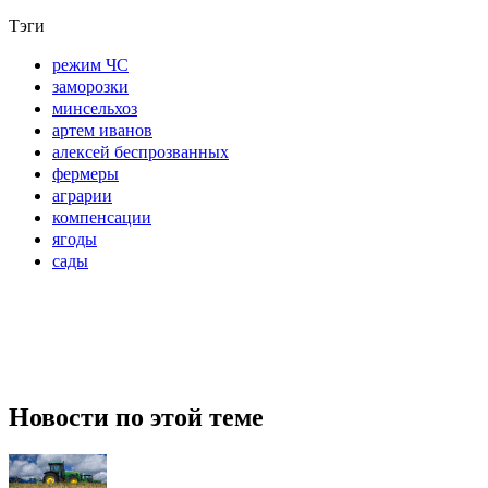
Тэги
режим ЧС
заморозки
минсельхоз
артем иванов
алексей беспрозванных
фермеры
аграрии
компенсации
ягоды
сады
Новости по этой теме