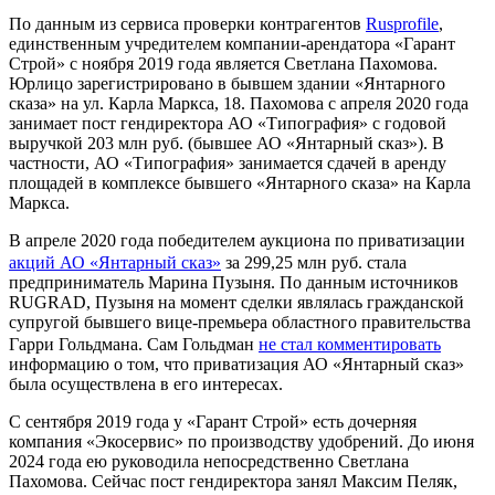
По данным из сервиса проверки контрагентов
Rusprofile
,
единственным учредителем компании-арендатора «Гарант
Строй» с ноября 2019 года является Светлана Пахомова.
Юрлицо зарегистрировано в бывшем здании «Янтарного
сказа» на ул. Карла Маркса, 18. Пахомова с апреля 2020 года
занимает пост гендиректора АО «Типография» с годовой
выручкой 203 млн руб. (бывшее АО «Янтарный сказ»). В
частности, АО «Типография» занимается сдачей в аренду
площадей в комплексе бывшего «Янтарного сказа» на Карла
Маркса.
В апреле 2020 года победителем аукциона по приватизации
акций АО «Янтарный сказ»
за 299,25 млн руб. стала
предприниматель Марина Пузыня. По данным источников
RUGRAD, Пузыня на момент сделки являлась гражданской
супругой бывшего вице-премьера областного правительства
Гарри Гольдмана. Сам Гольдман
не стал комментировать
информацию о том, что приватизация АО «Янтарный сказ»
была осуществлена в его интересах.
С сентября 2019 года у «Гарант Строй» есть дочерняя
компания «Экосервис» по производству удобрений. До июня
2024 года ею руководила непосредственно Светлана
Пахомова. Сейчас пост гендиректора занял Максим Пеляк,