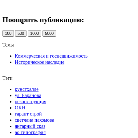
Поощрить публикацию:
100
500
1000
5000
Темы
Коммерческая и госнедвижимость
Историческое наследие
Тэги
кунстхалле
ул. Баранова
реконструкция
ОКН
гарант строй
светлана пахомова
янтарный сказ
ао типография