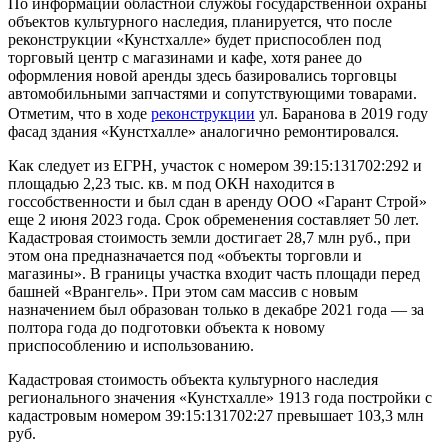
По информации областной службы государственной охраны
объектов культурного наследия, планируется, что после
реконструкции «Кунстхалле» будет приспособлен под
торговый центр с магазинами и кафе, хотя ранее до
оформления новой аренды здесь базировались торговцы
автомобильными запчастями и сопутствующими товарами.
Отметим, что в ходе
реконструкции
ул. Баранова в 2019 году
фасад здания «Кунстхалле» аналогично ремонтировался.
Как следует из ЕГРН, участок с номером 39:15:131702:292 и
площадью 2,23 тыс. кв. м под ОКН находится в
госсобственности и был сдан в аренду ООО «Гарант Строй»
еще 2 июня 2023 года. Срок обременения составляет 50 лет.
Кадастровая стоимость земли достигает 28,7 млн руб., при
этом она предназначается под «объекты торговли и
магазины». В границы участка входит часть площади перед
башней «Врангель». При этом сам массив с новым
назначением был образован только в декабре 2021 года — за
полтора года до подготовки объекта к новому
приспособлению и использованию.
Кадастровая стоимость объекта культурного наследия
регионального значения «Кунстхалле» 1913 года постройки с
кадастровым номером 39:15:131702:27 превышает 103,3 млн
руб.