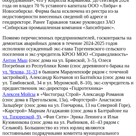
оборудования», что у Кирилла Карманова. До сентября 2024
года он владел 70 % уставного капитала ООО «Либра» в
Новосибирске. Фирма была исключена из реестра из-за
недостоверности внесенных сведений об адресе и
гендиректоре. Ранее Тараканов также руководил ЗАО
«Сибирская промышленная компания «Запсибтранс».
Помимо перечисленных предпринимателей, госконтракты на
демонтаж аварийных домов в течение 2024-2025 годов
исполняли осужденный экс-глава Тургеневского сельского
поселения и экс-учредитель КРОО МОО «Справедливость»
Антон Мыц
(снос дома на ул. Брянской, 3–5), Олеся
Погребная из Республики Коми (снос деревянного барака на
ул. Чехова, 31-33
в бывшем Марауненхофе рядом с точечной
застройкой), Александр Колчанов из Балтийска (снос дома на
ул. Тамбовской, 34 и ул. Муромской, 8–10), экс-соучредитель и
предшественник экс-директора «Гидротехника»
Алексея Мойсы
в «Чистоград Строй» Александр Романов
(снос дома в Прегольском, 13а), «Фортстрой» Анастасии
Зальцберг (снос дома на ул. Гончарова, 13 на Северной Горе),
«Карстрой» Мариам Агаджанян (снос дома в Балтрайоне на
ул. Тихорецкой, 9
), «Фан Сити» Эрика Ленинга и Ильи
Кузовникова (снос дома на ул. Рыбников, 41–43 рядом с
Сельмой). Большинство из этих юрлиц являются
постоянными подрядчиками комитета муниципального