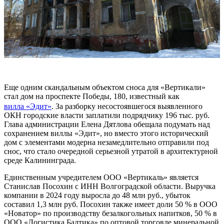
Еще одним скандальным объектом сноса для «Вертикали»
стал дом на проспекте Победы, 180, известный как
вилла «Эдит»
. За разборку несостоявшегося выявленного
ОКН городские власти заплатили подрядчику 196 тыс. руб.
Глава администрации Елена Дятлова обещала подумать над
сохранением виллы «Эдит», но вместо этого исторический
дом с элементами модерна незамедлительно отправили под
снос, что стало очередной серьезной утратой в архитектурной
среде Калининграда.
Единственным учредителем ООО «Вертикаль» является
Станислав Посохин с ИНН Волгоградской области. Выручка
компании в 2024 году выросла до 48 млн руб., убыток
составил 1,3 млн руб. Посохин также имеет доли 50 % в ООО
«Новатор» по производству безалкогольных напитков, 50 % в
ООО «Логистика Балтика» по оптовой торговле минеральной