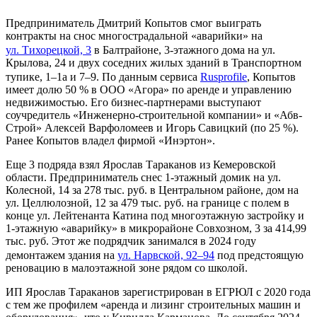
Предприниматель Дмитрий Копытов смог выиграть
контракты на снос многострадальной «аварийки» на
ул. Тихорецкой, 3
в Балтрайоне, 3-этажного дома на ул.
Крылова, 24 и двух соседних жилых зданий в Транспортном
тупике, 1–1а и 7–9. По данным сервиса
Rusprofile
, Копытов
имеет долю 50 % в ООО «Агора» по аренде и управлению
недвижимостью. Его бизнес-партнерами выступают
соучредитель «Инженерно-строительной компании» и «Абв-
Строй» Алексей Варфоломеев и Игорь Савицкий (по 25 %).
Ранее Копытов владел фирмой «Инэртон».
Еще 3 подряда взял Ярослав Тараканов из Кемеровской
области. Предприниматель снес 1-этажный домик на ул.
Колесной, 14 за 278 тыс. руб. в Центральном районе, дом на
ул. Целлюлозной, 12 за 479 тыс. руб. на границе с полем в
конце ул. Лейтенанта Катина под многоэтажную застройку и
1-этажную «аварийку» в микрорайоне Совхозном, 3 за 414,99
тыс. руб. Этот же подрядчик занимался в 2024 году
демонтажем здания на
ул. Нарвской, 92–
94
под предстоящую
реновацию в малоэтажной зоне рядом со школой.
ИП Ярослав Тараканов зарегистрирован в ЕГРЮЛ с 2020 года
с тем же профилем «аренда и лизинг строительных машин и