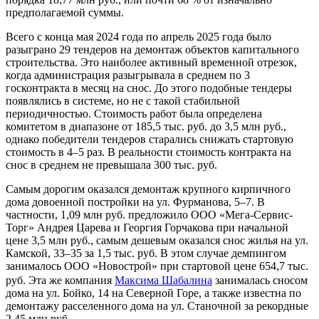
предполагаемой суммы.
Всего с конца мая 2024 года по апрель 2025 года было
разыграно 29 тендеров на демонтаж объектов капитального
строительства. Это наиболее активный временной отрезок,
когда администрация разыгрывала в среднем по 3
госконтракта в месяц на снос. До этого подобные тендеры
появлялись в системе, но не с такой стабильной
периодичностью. Стоимость работ была определена
комитетом в диапазоне от 185,5 тыс. руб. до 3,5 млн руб.,
однако победители тендеров старались снижать стартовую
стоимость в 4–5 раз. В реальности стоимость контракта на
снос в среднем не превышала 300 тыс. руб.
Самым дорогим оказался демонтаж крупного кирпичного
дома довоенной постройки на ул. Фурманова, 5–7. В
частности, 1,09 млн руб. предложило ООО «Мега-Сервис-
Торг» Андрея Царева и Георгия Горчакова при начальной
цене 3,5 млн руб., самым дешевым оказался снос жилья на ул.
Камской, 33–35 за 1,5 тыс. руб. В этом случае демпингом
занималось ООО «Новострой» при стартовой цене 654,7 тыс.
руб. Эта же компания
Максима Шабалина
занималась сносом
дома на ул. Бойко, 14 на Северной Горе, а также известна по
демонтажу расселенного дома на ул. Станочной за рекордные
2,45 млн руб.