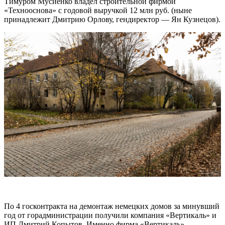
Тимуром Мусиенко владел строительной фирмой
«Технооснова» с годовой выручкой 12 млн руб. (ныне
принадлежит Дмитрию Орлову, гендиректор — Ян Кузнецов).
По 4 госконтракта на демонтаж немецких домов за минувший
год от горадминистрации получили компания «Вертикаль» и
ИП Дмитрий Копытов. Именно фирма «Вертикаль»