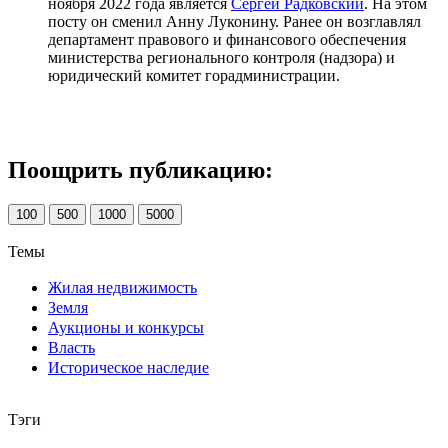
ноября 2022 года является
Сергей Радковский
. На этом
посту он сменил Анну Луконину. Ранее он возглавлял
департамент правового и финансового обеспечения
министерства регионального контроля (надзора) и
юридический комитет горадминистрации.
Поощрить публикацию:
100
500
1000
5000
Темы
Жилая недвижимость
Земля
Аукционы и конкурсы
Власть
Историческое наследие
Тэги