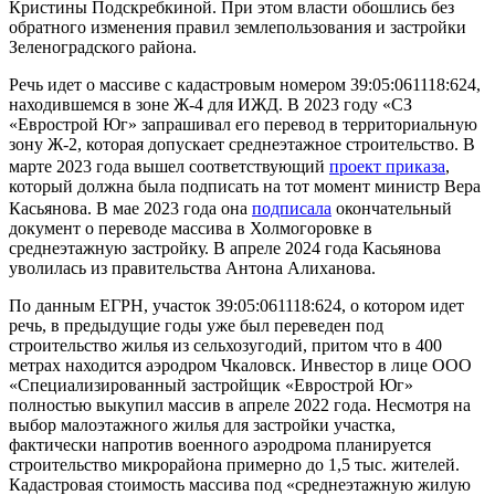
Кристины Подскребкиной. При этом власти обошлись без
обратного изменения правил землепользования и застройки
Зеленоградского района.
Речь идет о массиве с кадастровым номером 39:05:061118:624,
находившемся в зоне Ж-4 для ИЖД. В 2023 году «СЗ
«Еврострой Юг» запрашивал его перевод в территориальную
зону Ж-2, которая допускает среднеэтажное строительство. В
марте 2023 года вышел соответствующий
проект приказа
,
который должна была подписать на тот момент министр Вера
Касьянова. В мае 2023 года она
подписала
окончательный
документ о переводе массива в Холмогоровке в
среднеэтажную застройку. В апреле 2024 года Касьянова
уволилась из правительства Антона Алиханова.
По данным ЕГРН, участок 39:05:061118:624, о котором идет
речь, в предыдущие годы уже был переведен под
строительство жилья из сельхозугодий, притом что в 400
метрах находится аэродром Чкаловск. Инвестор в лице ООО
«Специализированный застройщик «Еврострой Юг»
полностью выкупил массив в апреле 2022 года. Несмотря на
выбор малоэтажного жилья для застройки участка,
фактически напротив военного аэродрома планируется
строительство микрорайона примерно до 1,5 тыс. жителей.
Кадастровая стоимость массива под «среднеэтажную жилую