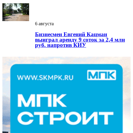
6 августа
Бизнесмен Евгений Кацман
выиграл аренду 9 соток за 2,4 млн
руб. напротив КИУ