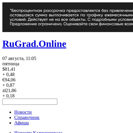
RuGrad.Online
07 августа, 11:05
пятница
$
81,41
+ 0,48
€
94,06
+ 0,87
zł
21,86
+ 0,18
Новости
Справочник
Афиша
Новости Калининграда