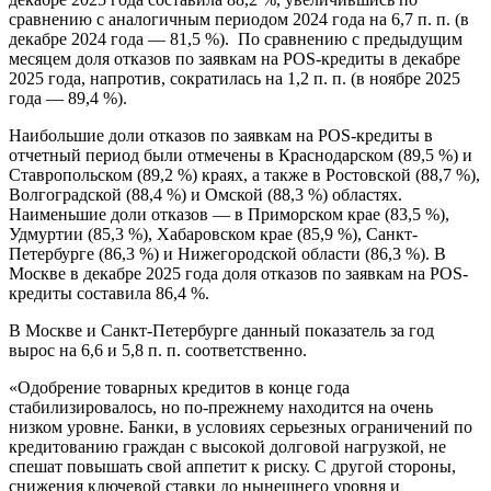
сравнению с аналогичным периодом 2024 года на 6,7 п. п. (в
декабре 2024 года — 81,5 %). По сравнению с предыдущим
месяцем доля отказов по заявкам на POS-кредиты в декабре
2025 года, напротив, сократилась на 1,2 п. п. (в ноябре 2025
года — 89,4 %).
Наибольшие доли отказов по заявкам на POS-кредиты в
отчетный период были отмечены в Краснодарском (89,5 %) и
Ставропольском (89,2 %) краях, а также в Ростовской (88,7 %),
Волгоградской (88,4 %) и Омской (88,3 %) областях.
Наименьшие доли отказов — в Приморском крае (83,5 %),
Удмуртии (85,3 %), Хабаровском крае (85,9 %), Санкт-
Петербурге (86,3 %) и Нижегородской области (86,3 %). В
Москве в декабре 2025 года доля отказов по заявкам на POS-
кредиты составила 86,4 %.
В Москве и Санкт-Петербурге данный показатель за год
вырос на 6,6 и 5,8 п. п. соответственно.
«Одобрение товарных кредитов в конце года
стабилизировалось, но по-прежнему находится на очень
низком уровне. Банки, в условиях серьезных ограничений по
кредитованию граждан с высокой долговой нагрузкой, не
спешат повышать свой аппетит к риску. С другой стороны,
снижения ключевой ставки до нынешнего уровня и