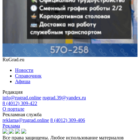
RuGrad.eu
Новости
Справочник
Афиша
Редакция
info@rugrad.online
rugrad.39@yandex.ru
8 (4012) 309-422
О портале
Рекламная служба
reklama@rugrad.online
8 (4012) 309-406
Реклама
Все права защищены. Любое использование материалов